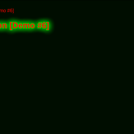
emo #6]
on [Demo #6]