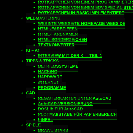
ROTKÄPPCHEN VON EiNEM PROGRAMMiERER
ROTKÄPPCHEN VON EiNEM EDV-SPEZiALiSTE
ROTKÄPPCHEN iN BASiC iMPLEMENTiERT
WEBMASTERiNG
WEBSiTE-WEBSEiTE-HOMEPAGE-WEBSiDE
HTML-FARBTiEFEN
HTML-FARBNAMEN
HTML-SONDERZEiCHEN
TEXTKONVERTER
KI – AI
INTERVIEW MIT DER KI – TEIL 1
TiPPS & TRiCKS
BETRiEBSSYSTEME
HACKiNG
HARDWARE
iNTERNET
PROGRAMME
CAD
REGiSTERKARTEN UNTER AutoCAD
AutoCAD-VERSiONiERUNG
DOSLib FÜR AutoCAD
PLOTMAßSTÄBE FÜR PAPiERBEREiCH
LiNEAL
SPiELE
BRAWL STARS