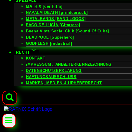
SPEZiALs
MATRiX [der Film]
NAPALM DEATH [grindcore:uk]
METALBANDS [BAND-LOGOS]
PACO DE LUCÍA [Gitarrero]
Buena Vista Social Club [Sound Of Cuba]
DEADPOOL [Superhero]
GODFLESH [industrial]
RECHT
KONTAKT
iMPRESSUM / ANBiETERKENNZEiCHNUNG
DATENSCHUTZERKLÄRUNG
HAFTUNGSAUSSCHLUSS
MARKEN, MEDiEN & URHEBERRECHT