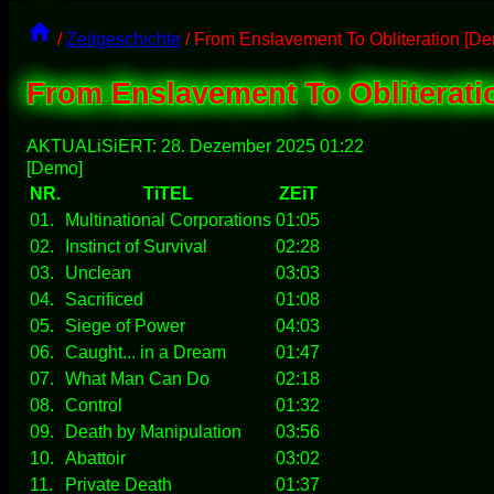
/
Zeitgeschichte
/
From Enslavement To Obliteration [D
From Enslavement To Obliterati
AKTUALiSiERT:
28. Dezember 2025 01:22
[Demo]
NR.
TiTEL
ZEiT
01.
Multinational Corporations
01:05
02.
Instinct of Survival
02:28
03.
Unclean
03:03
04.
Sacrificed
01:08
05.
Siege of Power
04:03
06.
Caught... in a Dream
01:47
07.
What Man Can Do
02:18
08.
Control
01:32
09.
Death by Manipulation
03:56
10.
Abattoir
03:02
11.
Private Death
01:37