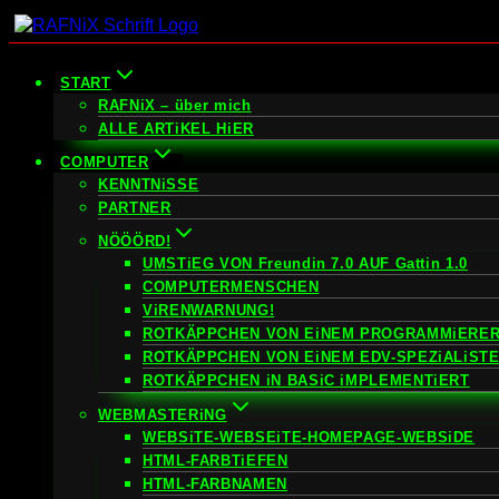
Zum
Inhalt
springen
START
RAFNiX – über mich
ALLE ARTiKEL HiER
COMPUTER
KENNTNiSSE
PARTNER
NÖÖÖRD!
UMSTiEG VON Freundin 7.0 AUF Gattin 1.0
COMPUTERMENSCHEN
ViRENWARNUNG!
ROTKÄPPCHEN VON EiNEM PROGRAMMiERER
ROTKÄPPCHEN VON EiNEM EDV-SPEZiALiST
ROTKÄPPCHEN iN BASiC iMPLEMENTiERT
WEBMASTERiNG
WEBSiTE-WEBSEiTE-HOMEPAGE-WEBSiDE
HTML-FARBTiEFEN
HTML-FARBNAMEN