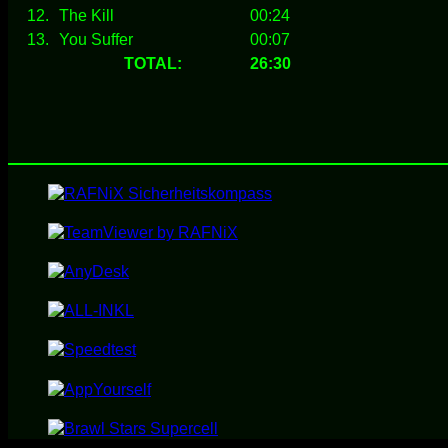
12.
The Kill
00:24
13.
You Suffer
00:07
TOTAL:
26:30