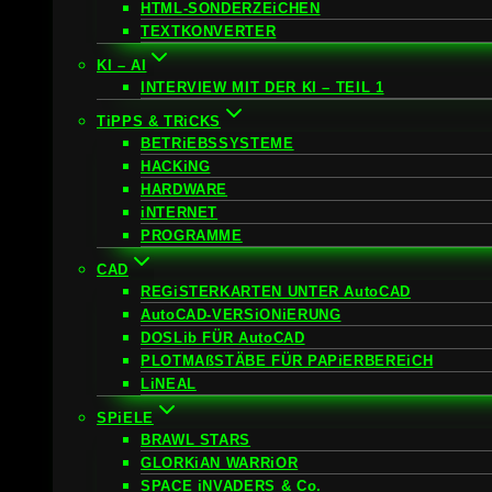
HTML-SONDERZEiCHEN
TEXTKONVERTER
KI – AI
INTERVIEW MIT DER KI – TEIL 1
TiPPS & TRiCKS
BETRiEBSSYSTEME
HACKiNG
HARDWARE
iNTERNET
PROGRAMME
CAD
REGiSTERKARTEN UNTER AutoCAD
AutoCAD-VERSiONiERUNG
DOSLib FÜR AutoCAD
PLOTMAßSTÄBE FÜR PAPiERBEREiCH
LiNEAL
SPiELE
BRAWL STARS
GLORKiAN WARRiOR
SPACE iNVADERS & Co.