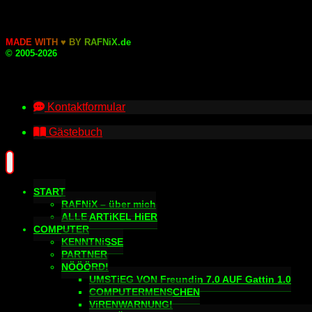
M
A
D
E
W
I
T
H
♥
B
Y
R
A
F
N
i
X
.
d
e
© 2005-2026
Kontaktformular
Gästebuch
START
RAFNiX – über mich
ALLE ARTiKEL HiER
COMPUTER
KENNTNiSSE
PARTNER
NÖÖÖRD!
UMSTiEG VON Freundin 7.0 AUF Gattin 1.0
COMPUTERMENSCHEN
ViRENWARNUNG!