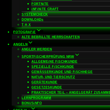
FORTNiTE
iNFiNiTE CRAFT
SYSTEMCHECK
DOWNLOADs
T H X
FOTOGRAFiE
ALTE BEBRiLLTE HERRSCHAFTEN
ANGELN
ANGLER WERDEN
SPORTFiSCHERPRÜFUNG NRW
ALLGEMEiNE FiSCHKUNDE
SPEZiELLE FiSCHKUNDE
GEWÄSSERKUNDE UND FiSCHHEGE
NATUR- UND TiERSCHUTZ
GERÄTEKUNDE
GESETZESKUNDE
PRAKTISCHER TEiL – ANGELGERÄT ZUSAMM
LERNPROGRAMM
BONUSiNFO