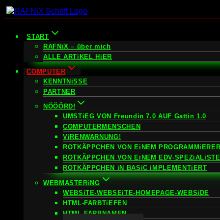
Zum
Inhalt
springen
START
RAFNiX – über mich
ALLE ARTiKEL HiER
COMPUTER
KENNTNiSSE
PARTNER
NÖÖÖRD!
UMSTiEG VON Freundin 7.0 AUF Gattin 1.0
COMPUTERMENSCHEN
ViRENWARNUNG!
ROTKÄPPCHEN VON EiNEM PROGRAMMiERER
ROTKÄPPCHEN VON EiNEM EDV-SPEZiALiST
ROTKÄPPCHEN iN BASiC iMPLEMENTiERT
WEBMASTERiNG
WEBSiTE-WEBSEiTE-HOMEPAGE-WEBSiDE
HTML-FARBTiEFEN
HTML-FARBNAMEN