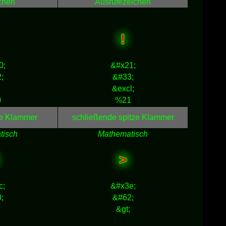
chen
Ausrufezeichen
!
0;
&#x21;
;
&#33;
&excl;
0
%21
ze Klammer
schließende spitze Klammer
tisch
Mathematisch
>
c;
&#x3e;
;
&#62;
&gt;