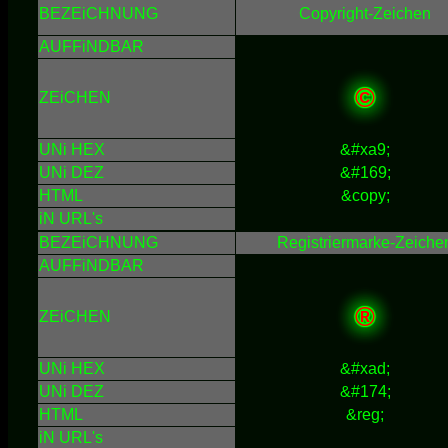
BEZEiCHNUNG
Copyright-Zeichen
AUFFiNDBAR
©
ZEiCHEN
UNi HEX
&#xa9;
UNi DEZ
&#169;
HTML
&copy;
iN URL's
BEZEiCHNUNG
Registriermarke-Zeiche
AUFFiNDBAR
®
ZEiCHEN
UNi HEX
&#xad;
UNi DEZ
&#174;
HTML
&reg;
iN URL's