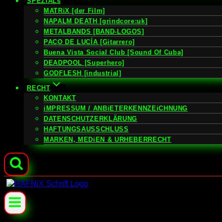
SPEZiALs
MATRiX [der Film]
NAPALM DEATH [grindcore:uk]
METALBANDS [BAND-LOGOS]
PACO DE LUCÍA [Gitarrero]
Buena Vista Social Club [Sound Of Cuba]
DEADPOOL [Superhero]
GODFLESH [industrial]
RECHT
KONTAKT
iMPRESSUM / ANBiETERKENNZEiCHNUNG
DATENSCHUTZERKLÄRUNG
HAFTUNGSAUSSCHLUSS
MARKEN, MEDiEN & URHEBERRECHT