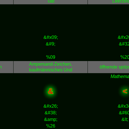
Tab
Leerzei
&#x09;
&#x2
&#9;
&#32
%09
%2
Ampersand-Zeichen,
n
öffnende spit
kaufmännisches Und
Mathema
&
<
&#x26;
&#x3
&#38;
&#60
&amp;
&lt;
%26