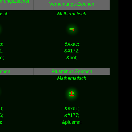
ührungszeichen
Verneinungs-Zeichen
s
isch
Mathematisch
¬
b;
&#xac;
1;
&#172;
o;
&not;
ichen
Plusminus-Zeichen
Mathematisch
±
0;
&#xb1;
6;
&#177;
;
&plusmn;