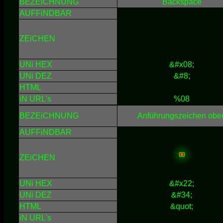
BEZEiCHNUNG
Backspace
AUFFiNDBAR
ZEiCHEN
UNi HEX
&#x08;
UNi DEZ
&#8;
HTML
iN URL's
%08
BEZEiCHNUNG
Anführungszeichen obe
AUFFiNDBAR
"
ZEiCHEN
UNi HEX
&#x22;
UNi DEZ
&#34;
HTML
&quot;
iN URL's