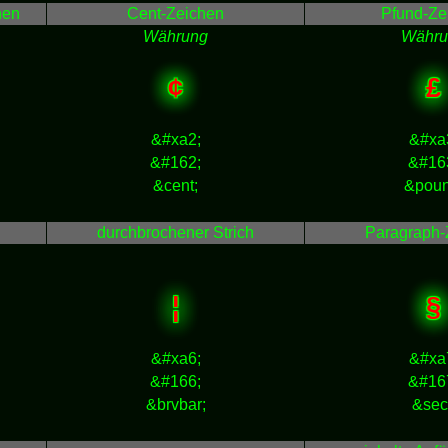
hen
Cent-Zeichen
Pfund-Ze
Währung
Währu
¢
£
&#xa2;
&#xa
&#162;
&#16
&cent;
&poun
durchbrochener Strich
Paragraph-
¦
§
&#xa6;
&#xa
&#166;
&#16
&brvbar;
&sec