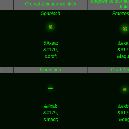
angewinkelte Anf
Ordinal-Zeichen weiblich
link
Spanisch
Französ
ª
«
&#xaa;
&#xa
&#170;
&#17
&ordf;
&laqu
n
Überstrich
Grad-Ze
¯
°
&#xaf;
&#xb
&#175;
&#17
&macr;
&deg