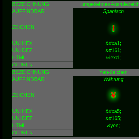
BEZEiCHNUNG
umgekehrtes Ausrufezeic
AUFFiNDBAR
Spanisch
¡
ZEiCHEN
UNi HEX
&#xa1;
UNi DEZ
&#161;
HTML
&iexcl;
iN URL's
BEZEiCHNUNG
Yen-Zeichen
AUFFiNDBAR
Währung
¥
ZEiCHEN
UNi HEX
&#xa5;
UNi DEZ
&#165;
HTML
&yen;
iN URL's