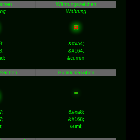
ichen
Währungszeichen
ng
Währung
¤
3;
&#xa4;
3;
&#164;
d;
&curren;
Zeichen
Pünktchen oben
¨
7;
&#xa8;
7;
&#168;
t;
&uml;