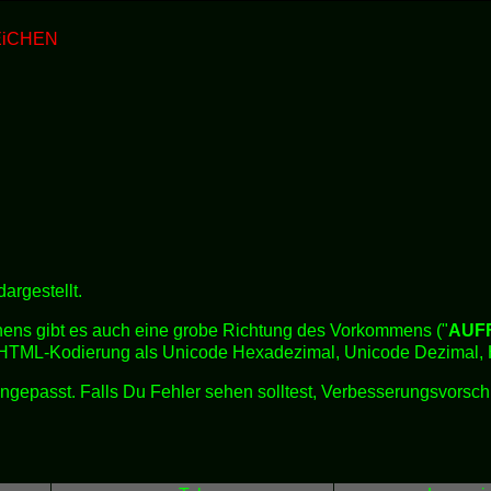
iCHEN
argestellt.
hens gibt es auch eine grobe Richtung des Vorkommens ("
AUF
der HTML-Kodierung als Unicode Hexadezimal, Unicode Dezimal
 angepasst. Falls Du Fehler sehen solltest, Verbesserungsvorsc