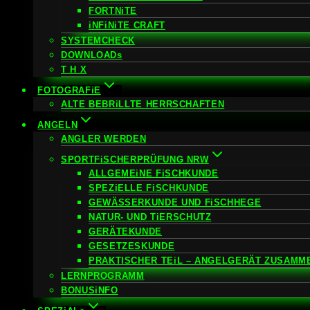
FORTNiTE
iNFiNiTE CRAFT
SYSTEMCHECK
DOWNLOADs
T H X
FOTOGRAFiE
ALTE BEBRiLLTE HERRSCHAFTEN
ANGELN
ANGLER WERDEN
SPORTFiSCHERPRÜFUNG NRW
ALLGEMEiNE FiSCHKUNDE
SPEZiELLE FiSCHKUNDE
GEWÄSSERKUNDE UND FiSCHHEGE
NATUR- UND TiERSCHUTZ
GERÄTEKUNDE
GESETZESKUNDE
PRAKTISCHER TEiL – ANGELGERÄT ZUSAMM
LERNPROGRAMM
BONUSiNFO