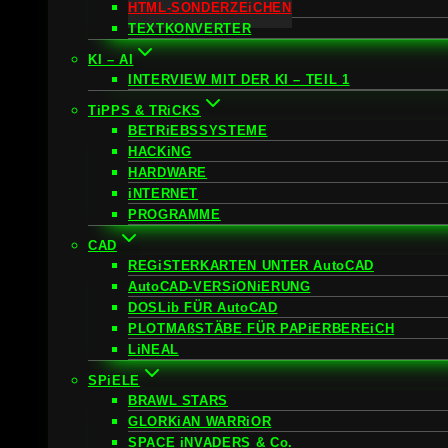
HTML-SONDERZEiCHEN
TEXTKONVERTER
KI – AI
INTERVIEW MIT DER KI – TEIL 1
TiPPS & TRiCKS
BETRiEBSSYSTEME
HACKiNG
HARDWARE
iNTERNET
PROGRAMME
CAD
REGiSTERKARTEN UNTER AutoCAD
AutoCAD-VERSiONiERUNG
DOSLib FÜR AutoCAD
PLOTMAßSTÄBE FÜR PAPiERBEREiCH
LiNEAL
SPiELE
BRAWL STARS
GLORKiAN WARRiOR
SPACE iNVADERS & Co.