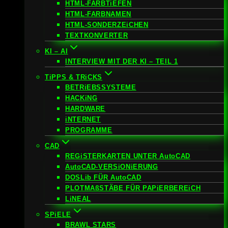
HTML-FARBTiEFEN
HTML-FARBNAMEN
HTML-SONDERZEiCHEN
TEXTKONVERTER
KI – AI
INTERVIEW MIT DER KI – TEIL 1
TiPPS & TRiCKS
BETRiEBSSYSTEME
HACKiNG
HARDWARE
iNTERNET
PROGRAMME
CAD
REGiSTERKARTEN UNTER AutoCAD
AutoCAD-VERSiONiERUNG
DOSLib FÜR AutoCAD
PLOTMAßSTÄBE FÜR PAPiERBEREiCH
LiNEAL
SPiELE
BRAWL STARS