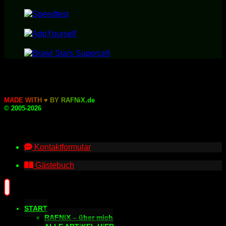
M
A
D
E
W
I
T
H
♥
B
Y
R
A
F
N
i
X
.
d
e
© 2005-2026
Kontaktformular
Gästebuch
START
RAFNiX – über mich