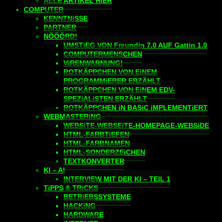
ALLE ARTiKEL HiER
COMPUTER
KENNTNiSSE
PARTNER
NÖÖÖRD!
UMSTiEG VON Freundin 7.0 AUF Gattin 1.0
COMPUTERMENSCHEN
ViRENWARNUNG!
ROTKÄPPCHEN VON EiNEM
PROGRAMMiERER ERZÄHLT
ROTKÄPPCHEN VON EiNEM EDV-
SPEZiALiSTEN ERZÄHLT
ROTKÄPPCHEN iN BASiC iMPLEMENTiERT
WEBMASTERiNG
WEBSiTE-WEBSEiTE-HOMEPAGE-WEBSiDE
HTML-FARBTiEFEN
HTML-FARBNAMEN
HTML-SONDERZEiCHEN
TEXTKONVERTER
KI – AI
INTERVIEW MIT DER KI – TEIL 1
TiPPS & TRiCKS
BETRiEBSSYSTEME
HACKiNG
HARDWARE