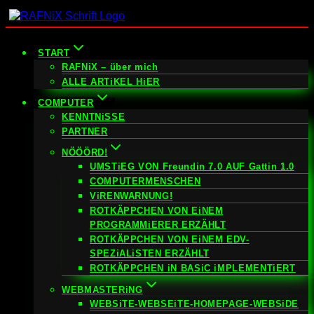
Zum
Inhalt
springen
START
RAFNiX – über mich
ALLE ARTiKEL HiER
COMPUTER
KENNTNiSSE
PARTNER
NÖÖÖRD!
UMSTiEG VON Freundin 7.0 AUF Gattin 1.0
COMPUTERMENSCHEN
ViRENWARNUNG!
ROTKÄPPCHEN VON EiNEM
PROGRAMMiERER ERZÄHLT
ROTKÄPPCHEN VON EiNEM EDV-
SPEZiALiSTEN ERZÄHLT
ROTKÄPPCHEN iN BASiC iMPLEMENTiERT
WEBMASTERiNG
WEBSiTE-WEBSEiTE-HOMEPAGE-WEBSiDE