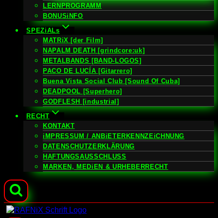
LERNPROGRAMM
BONUSiNFO
SPEZiALs
MATRiX [der Film]
NAPALM DEATH [grindcore:uk]
METALBANDS [BAND-LOGOS]
PACO DE LUCÍA [Gitarrero]
Buena Vista Social Club [Sound Of Cuba]
DEADPOOL [Superhero]
GODFLESH [industrial]
RECHT
KONTAKT
iMPRESSUM / ANBiETERKENNZEiCHNUNG
DATENSCHUTZERKLÄRUNG
HAFTUNGSAUSSCHLUSS
MARKEN, MEDiEN & URHEBERRECHT