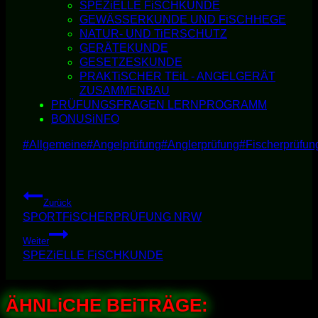
SPEZiELLE FiSCHKUNDE
GEWÄSSERKUNDE UND FiSCHHEGE
NATUR- UND TiERSCHUTZ
GERÄTEKUNDE
GESETZESKUNDE
PRAKTiSCHER TEiL - ANGELGERÄT
ZUSAMMENBAU
PRÜFUNGSFRAGEN LERNPROGRAMM
BONUSiNFO
Schlagworte:
#
Allgemeine
#
Angelprüfung
#
Anglerprüfung
#
Fischerprüfun
Beitragsnavigation
Zurück
SPORTFiSCHERPRÜFUNG NRW
Weiter
SPEZiELLE FiSCHKUNDE
ÄHNLiCHE BEiTRÄGE: