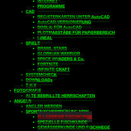
iNTERNET
PROGRAMME
CAD
REGiSTERKARTEN UNTER AutoCAD
AutoCAD-VERSiONiERUNG
DOSLib FÜR AutoCAD
PLOTMAßSTÄBE FÜR PAPiERBEREiCH
LiNEAL
SPiELE
BRAWL STARS
GLORKiAN WARRiOR
SPACE iNVADERS & Co.
FORTNiTE
iNFiNiTE CRAFT
SYSTEMCHECK
DOWNLOADs
T H X
FOTOGRAFiE
ALTE BEBRiLLTE HERRSCHAFTEN
ANGELN
ANGLER WERDEN
SPORTFiSCHERPRÜFUNG NRW
ALLGEMEiNE FiSCHKUNDE
SPEZiELLE FiSCHKUNDE
GEWÄSSERKUNDE UND FiSCHHEGE