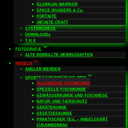
GLORKiAN WARRiOR
SPACE iNVADERS & Co.
FORTNiTE
iNFiNiTE CRAFT
SYSTEMCHECK
DOWNLOADs
T H X
FOTOGRAFiE
ALTE BEBRiLLTE HERRSCHAFTEN
ANGELN
ANGLER WERDEN
SPORTFiSCHERPRÜFUNG NRW
ALLGEMEiNE FiSCHKUNDE
SPEZiELLE FiSCHKUNDE
GEWÄSSERKUNDE UND FiSCHHEGE
NATUR- UND TiERSCHUTZ
GERÄTEKUNDE
GESETZESKUNDE
PRAKTISCHER TEiL – ANGELGERÄT
ZUSAMMENBAU