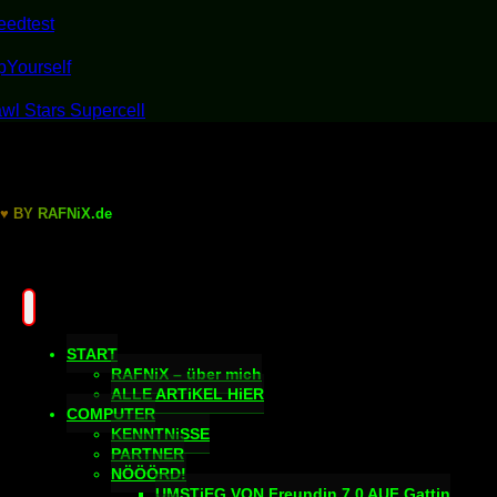
♥
B
Y
R
A
F
N
i
X
.
d
e
START
RAFNiX – über mich
ALLE ARTiKEL HiER
COMPUTER
KENNTNiSSE
PARTNER
NÖÖÖRD!
UMSTiEG VON Freundin 7.0 AUF Gattin