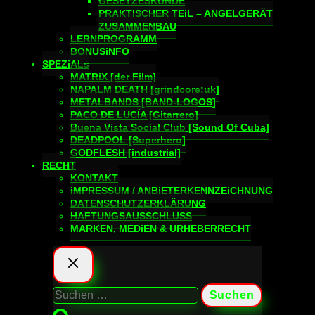
GESETZESKUNDE
PRAKTISCHER TEiL – ANGELGERÄT
ZUSAMMENBAU
LERNPROGRAMM
BONUSiNFO
SPEZiALs
MATRiX [der Film]
NAPALM DEATH [grindcore:uk]
METALBANDS [BAND-LOGOS]
PACO DE LUCÍA [Gitarrero]
Buena Vista Social Club [Sound Of Cuba]
DEADPOOL [Superhero]
GODFLESH [industrial]
RECHT
KONTAKT
iMPRESSUM / ANBiETERKENNZEiCHNUNG
DATENSCHUTZERKLÄRUNG
HAFTUNGSAUSSCHLUSS
MARKEN, MEDiEN & URHEBERRECHT
Suchen
nach: