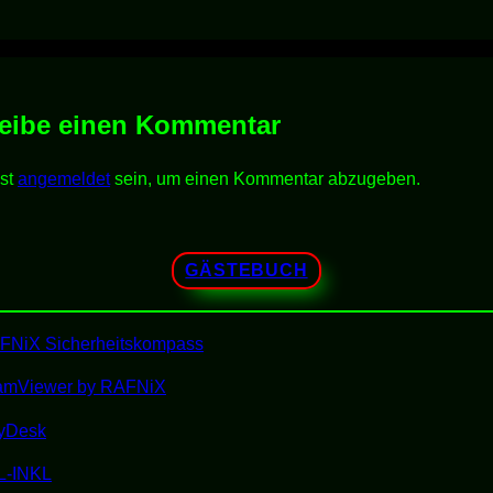
nicht
WEBSEiTE
ist
nicht
HOMEPAGE
eibe einen Kommentar
ist
nicht
WEBSiDE
st
angemeldet
sein, um einen Kommentar abzugeben.
GÄSTEBUCH