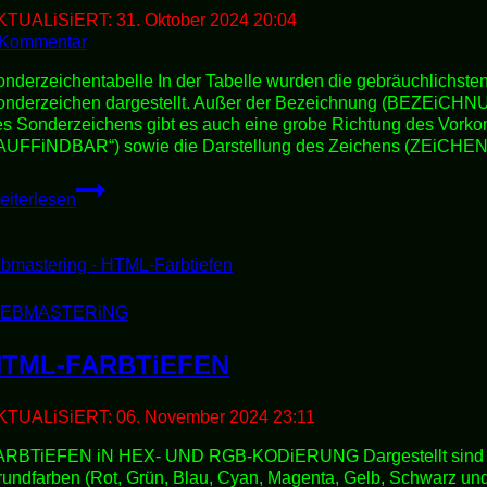
KTUALiSiERT:
31. Oktober 2024 20:04
 Kommentar
nderzeichentabelle In der Tabelle wurden die gebräuchlichste
onderzeichen dargestellt. Außer der Bezeichnung (BEZEiCH
es Sonderzeichens gibt es auch eine grobe Richtung des Vor
„AUFFiNDBAR“) sowie die Darstellung des Zeichens (ZEiCHE
HTML-
eiterlesen
SONDERZEiCHEN
EBMASTERiNG
HTML-FARBTiEFEN
KTUALiSiERT:
06. November 2024 23:11
ARBTiEFEN iN HEX- UND RGB-KODiERUNG Dargestellt sind 
rundfarben (Rot, Grün, Blau, Cyan, Magenta, Gelb, Schwarz un