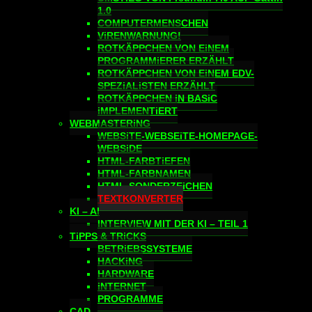
1.0
COMPUTERMENSCHEN
ViRENWARNUNG!
ROTKÄPPCHEN VON EiNEM
PROGRAMMiERER ERZÄHLT
ROTKÄPPCHEN VON EiNEM EDV-
SPEZiALiSTEN ERZÄHLT
ROTKÄPPCHEN iN BASiC
iMPLEMENTiERT
WEBMASTERiNG
WEBSiTE-WEBSEiTE-HOMEPAGE-
WEBSiDE
HTML-FARBTiEFEN
HTML-FARBNAMEN
HTML-SONDERZEiCHEN
TEXTKONVERTER
KI – AI
INTERVIEW MIT DER KI – TEIL 1
TiPPS & TRiCKS
BETRiEBSSYSTEME
HACKiNG
HARDWARE
iNTERNET
PROGRAMME
CAD