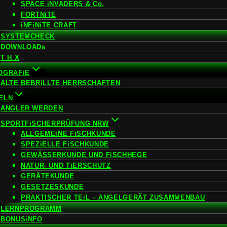
SPACE iNVADERS & Co.
FORTNiTE
iNFiNiTE CRAFT
SYSTEMCHECK
DOWNLOADs
T H X
OGRAFiE
ALTE BEBRiLLTE HERRSCHAFTEN
ELN
ANGLER WERDEN
SPORTFiSCHERPRÜFUNG NRW
ALLGEMEiNE FiSCHKUNDE
SPEZiELLE FiSCHKUNDE
GEWÄSSERKUNDE UND FiSCHHEGE
NATUR- UND TiERSCHUTZ
GERÄTEKUNDE
GESETZESKUNDE
PRAKTISCHER TEiL – ANGELGERÄT ZUSAMMENBAU
LERNPROGRAMM
BONUSiNFO