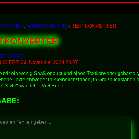
OMPUTER
/
WEBMASTERiNG
/
TEXTKONVERTER
XTKONVERTER
ASTERiNG
LiSiERT:
06. November 2024 23:07
e mir ein wenig Spaß erlaubt und einen Textkonverter gebastelt,
bene Texte entweder in Kleinbuchstaben, in Großbuchstaben o
-Style" wandelt... Viel Erfolg!
GABE: