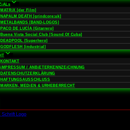
ZiALs
MATRiX [der Film]
NAPALM DEATH [grindcore:uk]
METALBANDS [BAND-LOGOS]
PACO DE LUCÍA [Gitarrero]
Buena Vista Social Club [Sound Of Cuba]
DEADPOOL [Superhero]
GODFLESH [industrial]
HT
KONTAKT
iMPRESSUM / ANBiETERKENNZEiCHNUNG
DATENSCHUTZERKLÄRUNG
HAFTUNGSAUSSCHLUSS
MARKEN, MEDiEN & URHEBERRECHT