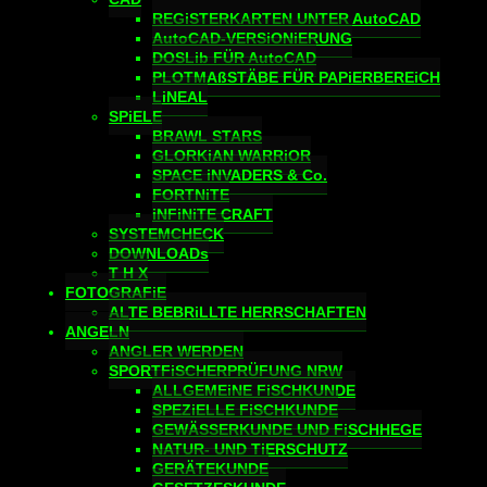
REGiSTERKARTEN UNTER AutoCAD
AutoCAD-VERSiONiERUNG
DOSLib FÜR AutoCAD
PLOTMAßSTÄBE FÜR PAPiERBEREiCH
LiNEAL
SPiELE
BRAWL STARS
GLORKiAN WARRiOR
SPACE iNVADERS & Co.
FORTNiTE
iNFiNiTE CRAFT
SYSTEMCHECK
DOWNLOADs
T H X
FOTOGRAFiE
ALTE BEBRiLLTE HERRSCHAFTEN
ANGELN
ANGLER WERDEN
SPORTFiSCHERPRÜFUNG NRW
ALLGEMEiNE FiSCHKUNDE
SPEZiELLE FiSCHKUNDE
GEWÄSSERKUNDE UND FiSCHHEGE
NATUR- UND TiERSCHUTZ
GERÄTEKUNDE