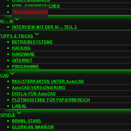
HTML-SONDERZEiCHEN
TEXTKONVERTER
KI – AI
INTERVIEW MIT DER KI – TEIL 1
TiPPS & TRiCKS
BETRiEBSSYSTEME
HACKiNG
HARDWARE
iNTERNET
PROGRAMME
CAD
REGiSTERKARTEN UNTER AutoCAD
AutoCAD-VERSiONiERUNG
DOSLib FÜR AutoCAD
PLOTMAßSTÄBE FÜR PAPiERBEREiCH
LiNEAL
SPiELE
BRAWL STARS
GLORKiAN WARRiOR