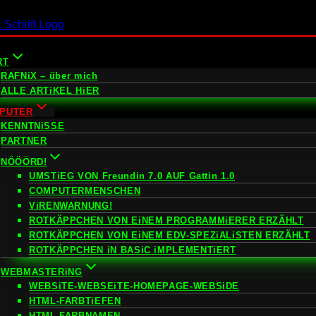
RT
RAFNiX – über mich
ALLE ARTiKEL HiER
PUTER
KENNTNiSSE
PARTNER
NÖÖÖRD!
UMSTiEG VON Freundin 7.0 AUF Gattin 1.0
COMPUTERMENSCHEN
ViRENWARNUNG!
ROTKÄPPCHEN VON EiNEM PROGRAMMiERER ERZÄHLT
ROTKÄPPCHEN VON EiNEM EDV-SPEZiALiSTEN ERZÄHLT
ROTKÄPPCHEN iN BASiC iMPLEMENTiERT
WEBMASTERiNG
WEBSiTE-WEBSEiTE-HOMEPAGE-WEBSiDE
HTML-FARBTiEFEN
HTML-FARBNAMEN