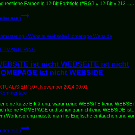
d restliche Farben in 12-Bit Farbtiefe (#RGB » 12-Bit » 212 =…
HTML-
eiterlesen
FARBTiEFEN
EBMASTERiNG
EBSiTE ist nicht WEBSEiTE ist nicht
OMEPAGE ist nicht WEBSiDE
KTUALiSiERT:
07. November 2024 00:01
 Kommentare
ier eine kurze Erklärung, warum eine WEBSiTE keine WEBSE
uch keine HOMEPAGE und schon gar nicht eine WEBSiDE ist
em Wortursprung müsste man ins Englische eintauchen und v
WEBSiTE
eiterlesen
ist