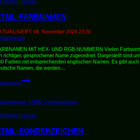
EBMASTERiNG
HTML-FARBNAMEN
KTUALiSiERT:
06. November 2024 23:20
 Kommentar
ARBNAMEN MiT HEX- UND RGB-NUMMERN Vielen Farbwerte
n richtiger, gesprochener Name zugeordnet. Dargestellt sind um
40 Farben mit entsprechenden englischen Namen. Es gibt auch
eutsche Namen, die werden…
HTML-
eiterlesen
FARBNAMEN
EBMASTERiNG
HTML-SONDERZEiCHEN