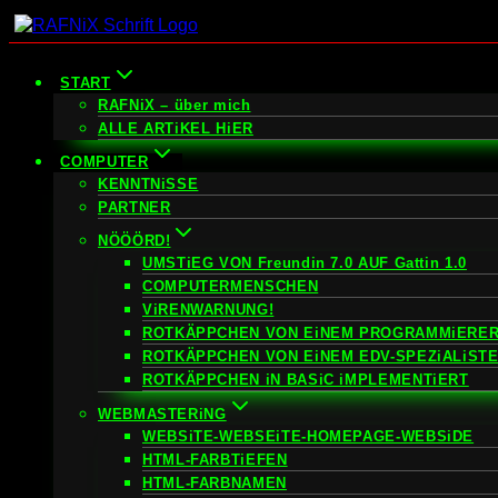
Zum
Inhalt
springen
START
RAFNiX – über mich
ALLE ARTiKEL HiER
COMPUTER
KENNTNiSSE
PARTNER
NÖÖÖRD!
UMSTiEG VON Freundin 7.0 AUF Gattin 1.0
COMPUTERMENSCHEN
ViRENWARNUNG!
ROTKÄPPCHEN VON EiNEM PROGRAMMiERER
ROTKÄPPCHEN VON EiNEM EDV-SPEZiALiST
ROTKÄPPCHEN iN BASiC iMPLEMENTiERT
WEBMASTERiNG
WEBSiTE-WEBSEiTE-HOMEPAGE-WEBSiDE
HTML-FARBTiEFEN
HTML-FARBNAMEN