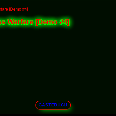
fare [Demo #4]
ss Warfare [Demo #4]
GÄSTEBUCH