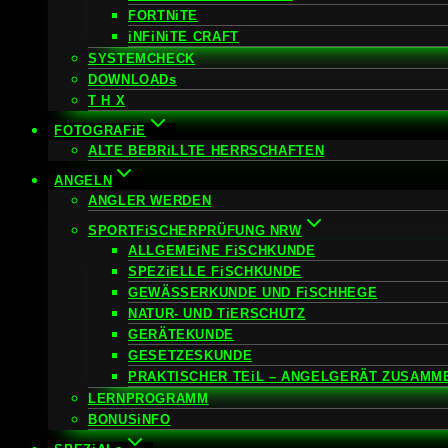
FORTNiTE
iNFiNiTE CRAFT
SYSTEMCHECK
DOWNLOADs
T H X
FOTOGRAFiE
ALTE BEBRiLLTE HERRSCHAFTEN
ANGELN
ANGLER WERDEN
SPORTFiSCHERPRÜFUNG NRW
ALLGEMEiNE FiSCHKUNDE
SPEZiELLE FiSCHKUNDE
GEWÄSSERKUNDE UND FiSCHHEGE
NATUR- UND TiERSCHUTZ
GERÄTEKUNDE
GESETZESKUNDE
PRAKTISCHER TEiL – ANGELGERÄT ZUSAMM
LERNPROGRAMM
BONUSiNFO