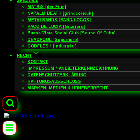
SPEZiALs
MATRiX [der Film]
NAPALM DEATH [grindcore:uk]
METALBANDS [BAND-LOGOS]
PACO DE LUCÍA [Gitarrero]
Buena Vista Social Club [Sound Of Cuba]
DEADPOOL [Superhero]
GODFLESH [industrial]
RECHT
KONTAKT
iMPRESSUM / ANBiETERKENNZEiCHNUNG
DATENSCHUTZERKLÄRUNG
HAFTUNGSAUSSCHLUSS
MARKEN, MEDiEN & URHEBERRECHT