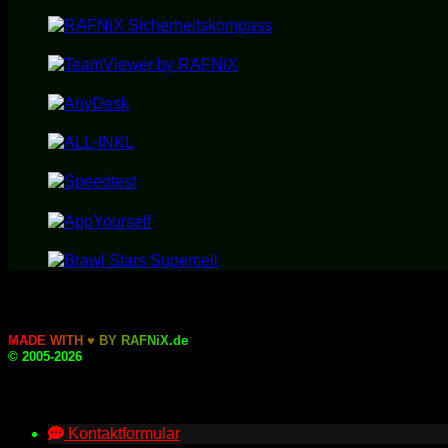
M
A
D
E
W
I
T
H
♥
B
Y
R
A
F
N
i
X
.
d
e
© 2005-2026
Kontaktformular