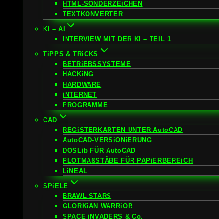
HTML-SONDERZEiCHEN
TEXTKONVERTER
KI – AI
INTERVIEW MIT DER KI – TEIL 1
TiPPS & TRiCKS
BETRiEBSSYSTEME
HACKiNG
HARDWARE
iNTERNET
PROGRAMME
CAD
REGiSTERKARTEN UNTER AutoCAD
AutoCAD-VERSiONiERUNG
DOSLib FÜR AutoCAD
PLOTMAßSTÄBE FÜR PAPiERBEREiCH
LiNEAL
SPiELE
BRAWL STARS
GLORKiAN WARRiOR
SPACE iNVADERS & Co.