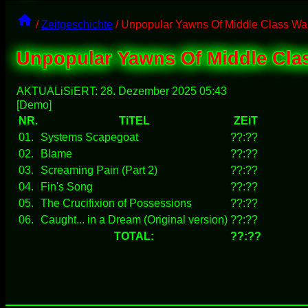
/
Zeitgeschichte
/
Unpopular Yawns Of Middle Class War
Unpopular Yawns Of Middle Cla
AKTUALiSiERT:
28. Dezember 2025 05:43
[Demo]
NR.
TiTEL
ZEiT
01.
Systems Scapegoat
??:??
02.
Blame
??:??
03.
Screaming Pain (Part 2)
??:??
04.
Fin's Song
??:??
05.
The Crucifixion of Possessions
??:??
06.
Caught... in a Dream (Original version)
??:??
TOTAL:
??:??