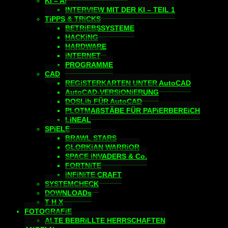
KI – AI
INTERVIEW MIT DER KI – TEIL 1
TiPPS & TRiCKS
BETRiEBSSYSTEME
HACKiNG
HARDWARE
iNTERNET
PROGRAMME
CAD
REGiSTERKARTEN UNTER AutoCAD
AutoCAD-VERSiONiERUNG
DOSLib FÜR AutoCAD
PLOTMAßSTÄBE FÜR PAPiERBEREiCH
LiNEAL
SPiELE
BRAWL STARS
GLORKiAN WARRiOR
SPACE iNVADERS & Co.
FORTNiTE
iNFiNiTE CRAFT
SYSTEMCHECK
DOWNLOADs
T H X
FOTOGRAFiE
ALTE BEBRiLLTE HERRSCHAFTEN