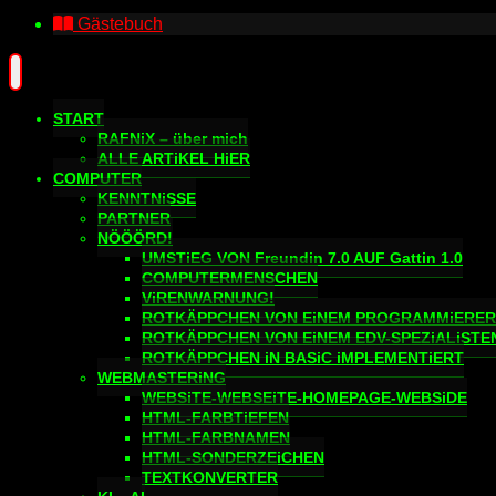
Gästebuch
START
RAFNiX – über mich
ALLE ARTiKEL HiER
COMPUTER
KENNTNiSSE
PARTNER
NÖÖÖRD!
UMSTiEG VON Freundin 7.0 AUF Gattin 1.0
COMPUTERMENSCHEN
ViRENWARNUNG!
ROTKÄPPCHEN VON EiNEM PROGRAMMiERER
ROTKÄPPCHEN VON EiNEM EDV-SPEZiALiSTE
ROTKÄPPCHEN iN BASiC iMPLEMENTiERT
WEBMASTERiNG
WEBSiTE-WEBSEiTE-HOMEPAGE-WEBSiDE
HTML-FARBTiEFEN
HTML-FARBNAMEN
HTML-SONDERZEiCHEN
TEXTKONVERTER