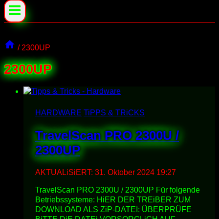
/
2300UP
2300UP
HARDWARE
TiPPS & TRiCKS
TravelScan PRO 2300U /
2300UP
AKTUALiSiERT:
31. Oktober 2024 19:27
TravelScan PRO 2300U / 2300UP Für folgende
Betriebssysteme: HiER DER TREiBER ZUM
DOWNLOAD ALS ZiP-DATEI: ÜBERPRÜFE