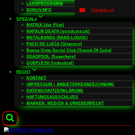
LERNPROGRAMM
BONUSiNFO
Gästebuch
SPEZiALs
MATRiX [der Film]
NAPALM DEATH [grindcore:uk]
METALBANDS [BAND-LOGOS]
PACO DE LUCÍA [Gitarrero]
Buena Vista Social Club [Sound Of Cuba]
DEADPOOL [Superhero]
GODFLESH [industrial]
RECHT
KONTAKT
iMPRESSUM / ANBiETERKENNZEiCHNUNG
DATENSCHUTZERKLÄRUNG
HAFTUNGSAUSSCHLUSS
MARKEN, MEDiEN & URHEBERRECHT