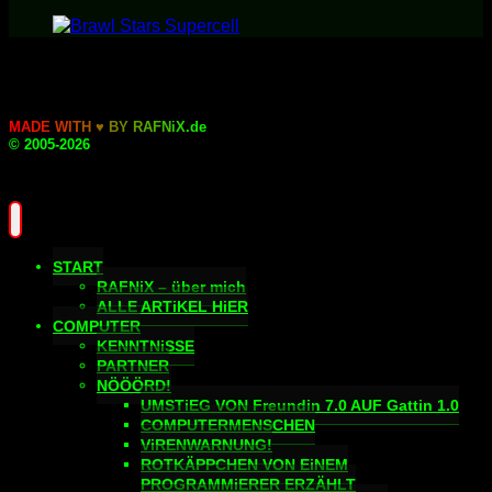
M
A
D
E
W
I
T
H
♥
B
Y
R
A
F
N
i
X
.
d
e
© 2005-2026
START
RAFNiX – über mich
ALLE ARTiKEL HiER
COMPUTER
KENNTNiSSE
PARTNER
NÖÖÖRD!
UMSTiEG VON Freundin 7.0 AUF Gattin 1.0
COMPUTERMENSCHEN
ViRENWARNUNG!
ROTKÄPPCHEN VON EiNEM
PROGRAMMiERER ERZÄHLT