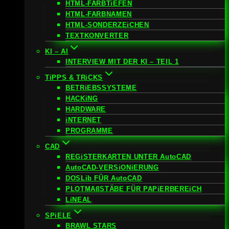
HTML-FARBTiEFEN
HTML-FARBNAMEN
HTML-SONDERZEiCHEN
TEXTKONVERTER
KI – AI
INTERVIEW MIT DER KI – TEIL 1
TiPPS & TRiCKS
BETRiEBSSYSTEME
HACKiNG
HARDWARE
iNTERNET
PROGRAMME
CAD
REGiSTERKARTEN UNTER AutoCAD
AutoCAD-VERSiONiERUNG
DOSLib FÜR AutoCAD
PLOTMAßSTÄBE FÜR PAPiERBEREiCH
LiNEAL
SPiELE
BRAWL STARS