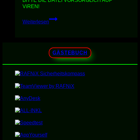
BiTTE DiE DATEi VORSORGLiCH AUF
ViREN!
TravelScan
Weiterlesen
PRO
2300U
/
2300UP
GÄSTEBUCH