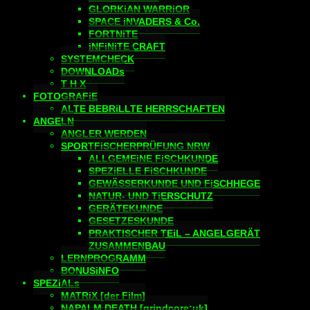
GLORKiAN WARRiOR
SPACE iNVADERS & Co.
FORTNiTE
iNFiNiTE CRAFT
SYSTEMCHECK
DOWNLOADs
T H X
FOTOGRAFiE
ALTE BEBRiLLTE HERRSCHAFTEN
ANGELN
ANGLER WERDEN
SPORTFiSCHERPRÜFUNG NRW
ALLGEMEiNE FiSCHKUNDE
SPEZiELLE FiSCHKUNDE
GEWÄSSERKUNDE UND FiSCHHEGE
NATUR- UND TiERSCHUTZ
GERÄTEKUNDE
GESETZESKUNDE
PRAKTISCHER TEiL – ANGELGERÄT
ZUSAMMENBAU
LERNPROGRAMM
BONUSiNFO
SPEZiALs
MATRiX [der Film]
NAPALM DEATH [grindcore:uk]