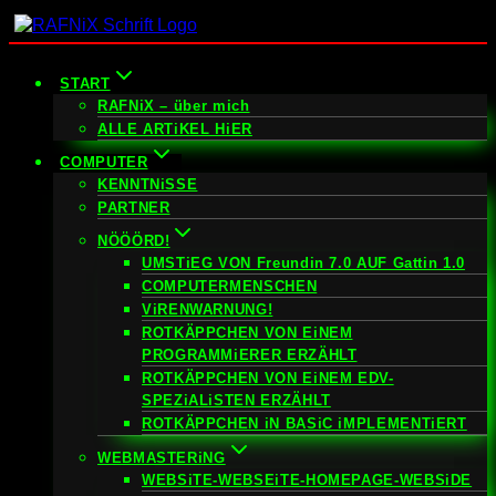
Zum
Inhalt
springen
START
RAFNiX – über mich
ALLE ARTiKEL HiER
COMPUTER
KENNTNiSSE
PARTNER
NÖÖÖRD!
UMSTiEG VON Freundin 7.0 AUF Gattin 1.0
COMPUTERMENSCHEN
ViRENWARNUNG!
ROTKÄPPCHEN VON EiNEM
PROGRAMMiERER ERZÄHLT
ROTKÄPPCHEN VON EiNEM EDV-
SPEZiALiSTEN ERZÄHLT
ROTKÄPPCHEN iN BASiC iMPLEMENTiERT
WEBMASTERiNG
WEBSiTE-WEBSEiTE-HOMEPAGE-WEBSiDE