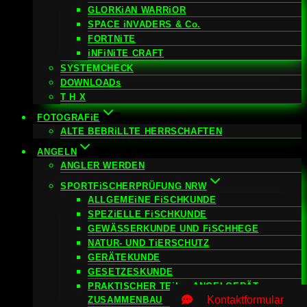
GLORKiAN WARRiOR
SPACE iNVADERS & Co.
FORTNiTE
iNFiNiTE CRAFT
SYSTEMCHECK
DOWNLOADs
T H X
FOTOGRAFiE
ALTE BEBRiLLTE HERRSCHAFTEN
ANGELN
ANGLER WERDEN
SPORTFiSCHERPRÜFUNG NRW
ALLGEMEiNE FiSCHKUNDE
SPEZiELLE FiSCHKUNDE
GEWÄSSERKUNDE UND FiSCHHEGE
NATUR- UND TiERSCHUTZ
GERÄTEKUNDE
GESETZESKUNDE
PRAKTISCHER TEiL – ANGELGERÄT
Kontaktformular
ZUSAMMENBAU