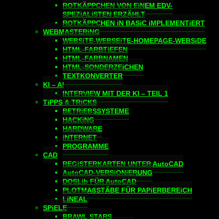
ROTKÄPPCHEN VON EiNEM EDV-
SPEZiALiSTEN ERZÄHLT
ROTKÄPPCHEN iN BASiC iMPLEMENTiERT
WEBMASTERiNG
WEBSiTE-WEBSEiTE-HOMEPAGE-WEBSiDE
HTML-FARBTiEFEN
HTML-FARBNAMEN
HTML-SONDERZEiCHEN
TEXTKONVERTER
KI – AI
INTERVIEW MIT DER KI – TEIL 1
TiPPS & TRiCKS
BETRiEBSSYSTEME
HACKiNG
HARDWARE
iNTERNET
PROGRAMME
CAD
REGiSTERKARTEN UNTER AutoCAD
AutoCAD-VERSiONiERUNG
DOSLib FÜR AutoCAD
PLOTMAßSTÄBE FÜR PAPiERBEREiCH
LiNEAL
SPiELE
BRAWL STARS