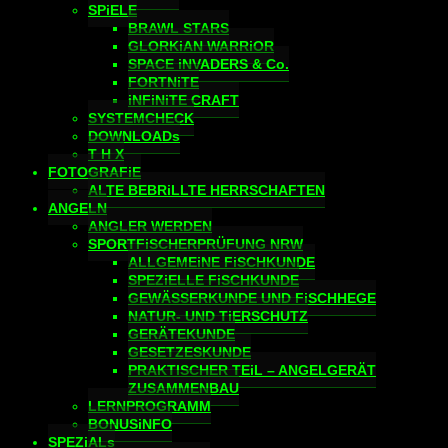
SPiELE
BRAWL STARS
GLORKiAN WARRiOR
SPACE iNVADERS & Co.
FORTNiTE
iNFiNiTE CRAFT
SYSTEMCHECK
DOWNLOADs
T H X
FOTOGRAFiE
ALTE BEBRiLLTE HERRSCHAFTEN
ANGELN
ANGLER WERDEN
SPORTFiSCHERPRÜFUNG NRW
ALLGEMEiNE FiSCHKUNDE
SPEZiELLE FiSCHKUNDE
GEWÄSSERKUNDE UND FiSCHHEGE
NATUR- UND TiERSCHUTZ
GERÄTEKUNDE
GESETZESKUNDE
PRAKTISCHER TEiL – ANGELGERÄT
ZUSAMMENBAU
LERNPROGRAMM
BONUSiNFO
SPEZiALs