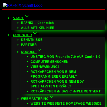
Zum
Inhalt
springen
START
RAFNiX – über mich
ALLE ARTiKEL HiER
COMPUTER
KENNTNiSSE
PARTNER
NÖÖÖRD!
UMSTiEG VON Freundin 7.0 AUF Gattin 1.0
COMPUTERMENSCHEN
ViRENWARNUNG!
ROTKÄPPCHEN VON EiNEM
PROGRAMMiERER ERZÄHLT
ROTKÄPPCHEN VON EiNEM EDV-
SPEZiALiSTEN ERZÄHLT
ROTKÄPPCHEN iN BASiC iMPLEMENTiERT
WEBMASTERiNG
WEBSiTE-WEBSEiTE-HOMEPAGE-WEBSiDE