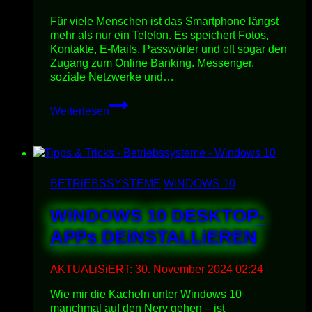
Für viele Menschen ist das Smartphone längst
mehr als nur ein Telefon. Es speichert Fotos,
Kontakte, E-Mails, Passwörter und oft sogar den
Zugang zum Online Banking. Messenger,
soziale Netzwerke und…
SMARTPHONES
Weiterlesen
&
MOBiLE
SECURiTY:
DEiN
WiCHTiGSTER
BETRiEBSSYSTEME
WiNDOWS 10
COMPUTER
PASST
WiNDOWS 10 DESKTOP-
iN
DiE
APPs DEiNSTALLiEREN
HOSENTASCHE
AKTUALiSiERT:
30. November 2024 02:24
Wie mir die Kacheln unter Windows 10
manchmal auf den Nerv gehen – ist