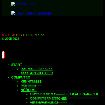
M
A
D
E
W
I
T
H
♥
B
Y
R
A
F
N
i
X
.
d
e
© 2005-2026
START
RAFNiX – über mich
ALLE ARTiKEL HiER
COMPUTER
KENNTNiSSE
PARTNER
NÖÖÖRD!
UMSTiEG VON Freundin 7.0 AUF Gattin 1.0
COMPUTERMENSCHEN
ViRENWARNUNG!