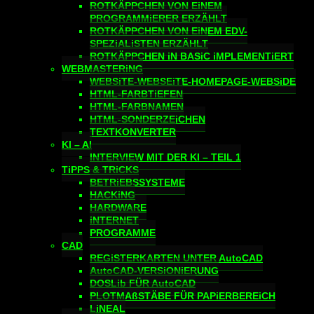
ROTKÄPPCHEN VON EiNEM
PROGRAMMiERER ERZÄHLT
ROTKÄPPCHEN VON EiNEM EDV-
SPEZiALiSTEN ERZÄHLT
ROTKÄPPCHEN iN BASiC iMPLEMENTiERT
WEBMASTERiNG
WEBSiTE-WEBSEiTE-HOMEPAGE-WEBSiDE
HTML-FARBTiEFEN
HTML-FARBNAMEN
HTML-SONDERZEiCHEN
TEXTKONVERTER
KI – AI
INTERVIEW MIT DER KI – TEIL 1
TiPPS & TRiCKS
BETRiEBSSYSTEME
HACKiNG
HARDWARE
iNTERNET
PROGRAMME
CAD
REGiSTERKARTEN UNTER AutoCAD
AutoCAD-VERSiONiERUNG
DOSLib FÜR AutoCAD
PLOTMAßSTÄBE FÜR PAPiERBEREiCH
LiNEAL