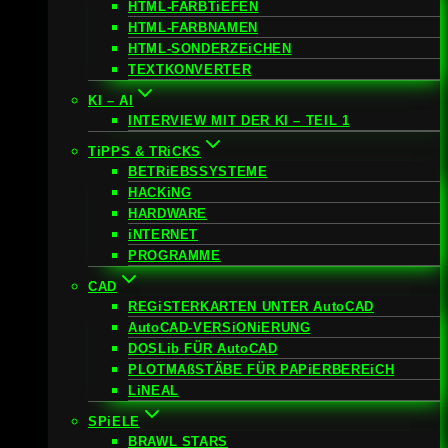
HTML-FARBTiEFEN
HTML-FARBNAMEN
HTML-SONDERZEiCHEN
TEXTKONVERTER
KI – AI
INTERVIEW MIT DER KI – TEIL 1
TiPPS & TRiCKS
BETRiEBSSYSTEME
HACKiNG
HARDWARE
iNTERNET
PROGRAMME
CAD
REGiSTERKARTEN UNTER AutoCAD
AutoCAD-VERSiONiERUNG
DOSLib FÜR AutoCAD
PLOTMAßSTÄBE FÜR PAPiERBEREiCH
LiNEAL
SPiELE
BRAWL STARS