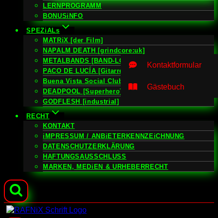
LERNPROGRAMM
BONUSiNFO
SPEZiALs
MATRiX [der Film]
NAPALM DEATH [grindcore:uk]
METALBANDS [BAND-LOGOS]
Kontaktformular
PACO DE LUCÍA [Gitarrero]
Buena Vista Social Club [Sound Of Cuba]
Gästebuch
DEADPOOL [Superhero]
GODFLESH [industrial]
RECHT
KONTAKT
iMPRESSUM / ANBiETERKENNZEiCHNUNG
DATENSCHUTZERKLÄRUNG
HAFTUNGSAUSSCHLUSS
MARKEN, MEDiEN & URHEBERRECHT