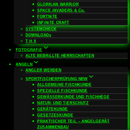
GLORKiAN WARRiOR
SPACE iNVADERS & Co.
FORTNiTE
iNFiNiTE CRAFT
SYSTEMCHECK
DOWNLOADs
T H X
FOTOGRAFiE
ALTE BEBRiLLTE HERRSCHAFTEN
ANGELN
ANGLER WERDEN
SPORTFiSCHERPRÜFUNG NRW
ALLGEMEiNE FiSCHKUNDE
SPEZiELLE FiSCHKUNDE
GEWÄSSERKUNDE UND FiSCHHEGE
NATUR- UND TiERSCHUTZ
GERÄTEKUNDE
GESETZESKUNDE
PRAKTISCHER TEiL – ANGELGERÄT
ZUSAMMENBAU