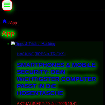
/
App
App
HACKiNG
TiPPS & TRiCKS
SMARTPHONES & MOBiLE
SECURiTY: DEiN
WiCHTiGSTER COMPUTER
PASST iN DiE
HOSENTASCHE
AKTUALiSiERT:
20. Juli 2026 19:41