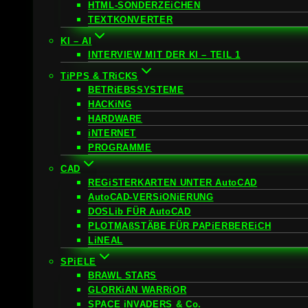
HTML-SONDERZEiCHEN
TEXTKONVERTER
KI – AI
INTERVIEW MIT DER KI – TEIL 1
TiPPS & TRiCKS
BETRiEBSSYSTEME
HACKiNG
HARDWARE
iNTERNET
PROGRAMME
CAD
REGiSTERKARTEN UNTER AutoCAD
AutoCAD-VERSiONiERUNG
DOSLib FÜR AutoCAD
PLOTMAßSTÄBE FÜR PAPiERBEREiCH
LiNEAL
SPiELE
BRAWL STARS
GLORKiAN WARRiOR
SPACE iNVADERS & Co.