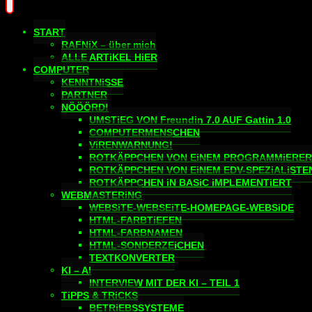
START
RAFNiX – über mich
ALLE ARTiKEL HiER
COMPUTER
KENNTNiSSE
PARTNER
NÖÖÖRD!
UMSTiEG VON Freundin 7.0 AUF Gattin 1.0
COMPUTERMENSCHEN
ViRENWARNUNG!
ROTKÄPPCHEN VON EiNEM PROGRAMMiERER
ROTKÄPPCHEN VON EiNEM EDV-SPEZiALiSTE
ROTKÄPPCHEN iN BASiC iMPLEMENTiERT
WEBMASTERiNG
WEBSiTE-WEBSEiTE-HOMEPAGE-WEBSiDE
HTML-FARBTiEFEN
HTML-FARBNAMEN
HTML-SONDERZEiCHEN
TEXTKONVERTER
KI – AI
INTERVIEW MIT DER KI – TEIL 1
TiPPS & TRiCKS
BETRiEBSSYSTEME