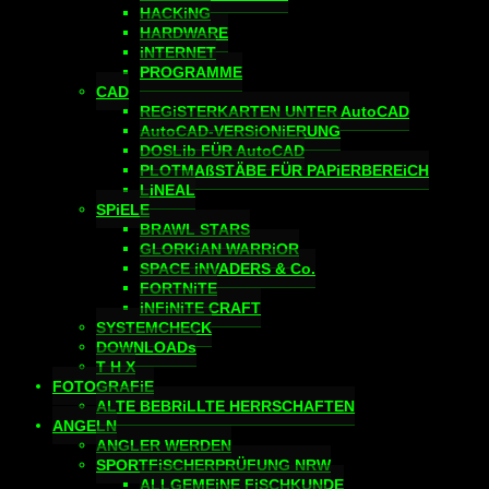
HACKiNG
HARDWARE
iNTERNET
PROGRAMME
CAD
REGiSTERKARTEN UNTER AutoCAD
AutoCAD-VERSiONiERUNG
DOSLib FÜR AutoCAD
PLOTMAßSTÄBE FÜR PAPiERBEREiCH
LiNEAL
SPiELE
BRAWL STARS
GLORKiAN WARRiOR
SPACE iNVADERS & Co.
FORTNiTE
iNFiNiTE CRAFT
SYSTEMCHECK
DOWNLOADs
T H X
FOTOGRAFiE
ALTE BEBRiLLTE HERRSCHAFTEN
ANGELN
ANGLER WERDEN
SPORTFiSCHERPRÜFUNG NRW
ALLGEMEiNE FiSCHKUNDE