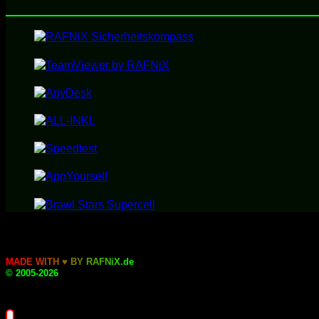
M
A
D
E
W
I
T
H
♥
B
Y
R
A
F
N
i
X
.
d
e
© 2005-2026