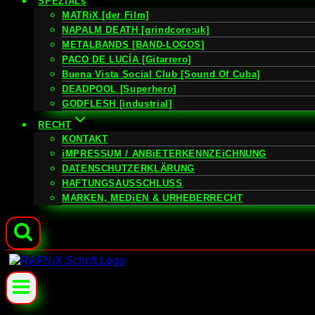
SPEZiALs
MATRiX [der Film]
NAPALM DEATH [grindcore:uk]
METALBANDS [BAND-LOGOS]
PACO DE LUCÍA [Gitarrero]
Buena Vista Social Club [Sound Of Cuba]
DEADPOOL [Superhero]
GODFLESH [industrial]
RECHT
KONTAKT
iMPRESSUM / ANBiETERKENNZEiCHNUNG
DATENSCHUTZERKLÄRUNG
HAFTUNGSAUSSCHLUSS
MARKEN, MEDiEN & URHEBERRECHT