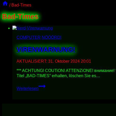
/
Bad-Times
Bad-Times
COMPUTER
NÖÖÖRD!
ViRENWARNUNG!
AKTUALiSiERT:
31. Oktober 2024 20:01
*** ACHTUNG! COUTiON! ATTENZiONE! внимание! *** Ins
Titel „BAD-TIMES“ erhalten, löschen Sie es…
ViRENWARNUNG!
Weiterlesen