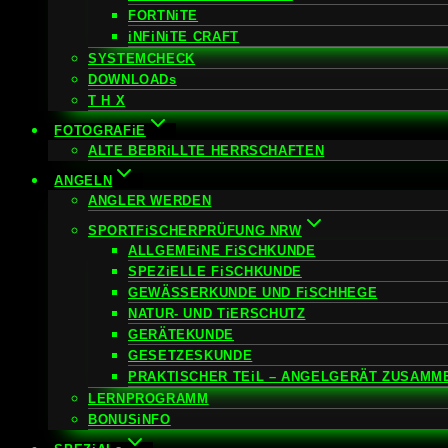
FORTNiTE
iNFiNiTE CRAFT
SYSTEMCHECK
DOWNLOADs
T H X
FOTOGRAFiE
ALTE BEBRiLLTE HERRSCHAFTEN
ANGELN
ANGLER WERDEN
SPORTFiSCHERPRÜFUNG NRW
ALLGEMEiNE FiSCHKUNDE
SPEZiELLE FiSCHKUNDE
GEWÄSSERKUNDE UND FiSCHHEGE
NATUR- UND TiERSCHUTZ
GERÄTEKUNDE
GESETZESKUNDE
PRAKTISCHER TEiL – ANGELGERÄT ZUSAMM
LERNPROGRAMM
BONUSiNFO