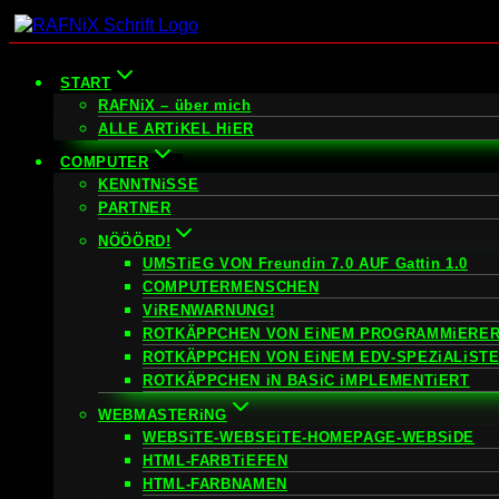
Zum
Inhalt
springen
START
RAFNiX – über mich
ALLE ARTiKEL HiER
COMPUTER
KENNTNiSSE
PARTNER
NÖÖÖRD!
UMSTiEG VON Freundin 7.0 AUF Gattin 1.0
COMPUTERMENSCHEN
ViRENWARNUNG!
ROTKÄPPCHEN VON EiNEM PROGRAMMiERER
ROTKÄPPCHEN VON EiNEM EDV-SPEZiALiST
ROTKÄPPCHEN iN BASiC iMPLEMENTiERT
WEBMASTERiNG
WEBSiTE-WEBSEiTE-HOMEPAGE-WEBSiDE
HTML-FARBTiEFEN
HTML-FARBNAMEN