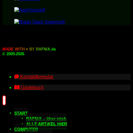
M
A
D
E
W
I
T
H
♥
B
Y
R
A
F
N
i
X
.
d
e
© 2005-2026
Kontaktformular
Gästebuch
START
RAFNiX – über mich
ALLE ARTiKEL HiER
COMPUTER