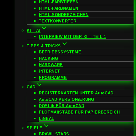
HTML-FARBTiEFEN
HTML-FARBNAMEN
HTML-SONDERZEiCHEN
TEXTKONVERTER
KI – AI
INTERVIEW MIT DER KI – TEIL 1
TiPPS & TRiCKS
BETRiEBSSYSTEME
HACKiNG
HARDWARE
iNTERNET
PROGRAMME
CAD
REGiSTERKARTEN UNTER AutoCAD
AutoCAD-VERSiONiERUNG
DOSLib FÜR AutoCAD
PLOTMAßSTÄBE FÜR PAPiERBEREiCH
LiNEAL
SPiELE
BRAWL STARS