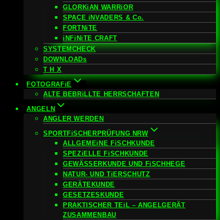
GLORKiAN WARRiOR
SPACE iNVADERS & Co.
FORTNiTE
iNFiNiTE CRAFT
SYSTEMCHECK
DOWNLOADs
T H X
FOTOGRAFiE
ALTE BEBRiLLTE HERRSCHAFTEN
ANGELN
ANGLER WERDEN
SPORTFiSCHERPRÜFUNG NRW
ALLGEMEiNE FiSCHKUNDE
SPEZiELLE FiSCHKUNDE
GEWÄSSERKUNDE UND FiSCHHEGE
NATUR- UND TiERSCHUTZ
GERÄTEKUNDE
GESETZESKUNDE
PRAKTISCHER TEiL – ANGELGERÄT
ZUSAMMENBAU