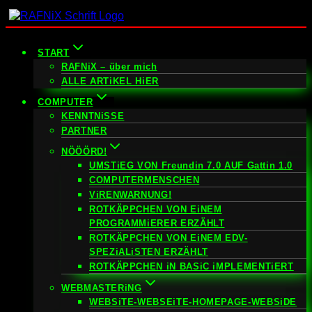
Zum
Inhalt
springen
START
RAFNiX – über mich
ALLE ARTiKEL HiER
COMPUTER
KENNTNiSSE
PARTNER
NÖÖÖRD!
UMSTiEG VON Freundin 7.0 AUF Gattin 1.0
COMPUTERMENSCHEN
ViRENWARNUNG!
ROTKÄPPCHEN VON EiNEM
PROGRAMMiERER ERZÄHLT
ROTKÄPPCHEN VON EiNEM EDV-
SPEZiALiSTEN ERZÄHLT
ROTKÄPPCHEN iN BASiC iMPLEMENTiERT
WEBMASTERiNG
WEBSiTE-WEBSEiTE-HOMEPAGE-WEBSiDE