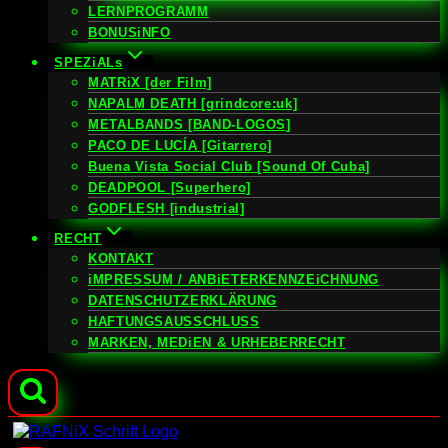
LERNPROGRAMM
BONUSiNFO
SPEZiALs
MATRiX [der Film]
NAPALM DEATH [grindcore:uk]
METALBANDS [BAND-LOGOS]
PACO DE LUCÍA [Gitarrero]
Buena Vista Social Club [Sound Of Cuba]
DEADPOOL [Superhero]
GODFLESH [industrial]
RECHT
KONTAKT
iMPRESSUM / ANBiETERKENNZEiCHNUNG
DATENSCHUTZERKLÄRUNG
HAFTUNGSAUSSCHLUSS
MARKEN, MEDiEN & URHEBERRECHT