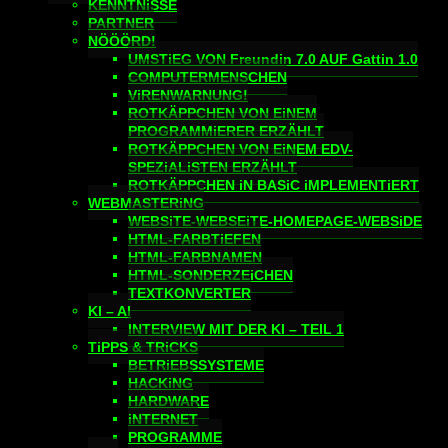
KENNTNiSSE
PARTNER
NÖÖÖRD!
UMSTiEG VON Freundin 7.0 AUF Gattin 1.0
COMPUTERMENSCHEN
ViRENWARNUNG!
ROTKÄPPCHEN VON EiNEM
PROGRAMMiERER ERZÄHLT
ROTKÄPPCHEN VON EiNEM EDV-
SPEZiALiSTEN ERZÄHLT
ROTKÄPPCHEN iN BASiC iMPLEMENTiERT
WEBMASTERiNG
WEBSiTE-WEBSEiTE-HOMEPAGE-WEBSiDE
HTML-FARBTiEFEN
HTML-FARBNAMEN
HTML-SONDERZEiCHEN
TEXTKONVERTER
KI – AI
INTERVIEW MIT DER KI – TEIL 1
TiPPS & TRiCKS
BETRiEBSSYSTEME
HACKiNG
HARDWARE
iNTERNET
PROGRAMME