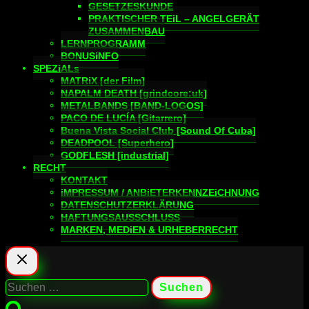
GESETZESKUNDE
PRAKTISCHER TEiL – ANGELGERÄT
ZUSAMMENBAU
LERNPROGRAMM
BONUSiNFO
SPEZiALs
MATRiX [der Film]
NAPALM DEATH [grindcore:uk]
METALBANDS [BAND-LOGOS]
PACO DE LUCÍA [Gitarrero]
Buena Vista Social Club [Sound Of Cuba]
DEADPOOL [Superhero]
GODFLESH [industrial]
RECHT
KONTAKT
iMPRESSUM / ANBiETERKENNZEiCHNUNG
DATENSCHUTZERKLÄRUNG
HAFTUNGSAUSSCHLUSS
MARKEN, MEDiEN & URHEBERRECHT
Suchen
nach: