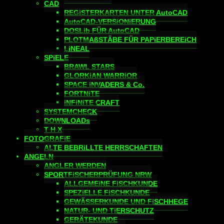
CAD
REGiSTERKARTEN UNTER AutoCAD
AutoCAD-VERSiONiERUNG
DOSLib FÜR AutoCAD
PLOTMAßSTÄBE FÜR PAPiERBEREiCH
LiNEAL
SPiELE
BRAWL STARS
GLORKiAN WARRiOR
SPACE iNVADERS & Co.
FORTNiTE
iNFiNiTE CRAFT
SYSTEMCHECK
DOWNLOADs
T H X
FOTOGRAFiE
ALTE BEBRiLLTE HERRSCHAFTEN
ANGELN
ANGLER WERDEN
SPORTFiSCHERPRÜFUNG NRW
ALLGEMEiNE FiSCHKUNDE
SPEZiELLE FiSCHKUNDE
GEWÄSSERKUNDE UND FiSCHHEGE
NATUR- UND TiERSCHUTZ
GERÄTEKUNDE