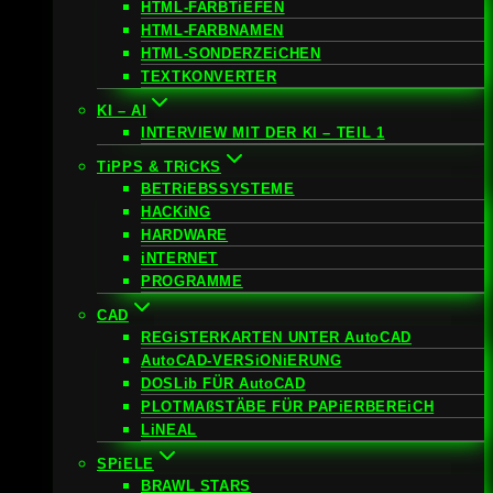
HTML-FARBTiEFEN
HTML-FARBNAMEN
HTML-SONDERZEiCHEN
TEXTKONVERTER
KI – AI
INTERVIEW MIT DER KI – TEIL 1
TiPPS & TRiCKS
BETRiEBSSYSTEME
HACKiNG
HARDWARE
iNTERNET
PROGRAMME
CAD
REGiSTERKARTEN UNTER AutoCAD
AutoCAD-VERSiONiERUNG
DOSLib FÜR AutoCAD
PLOTMAßSTÄBE FÜR PAPiERBEREiCH
LiNEAL
SPiELE
BRAWL STARS