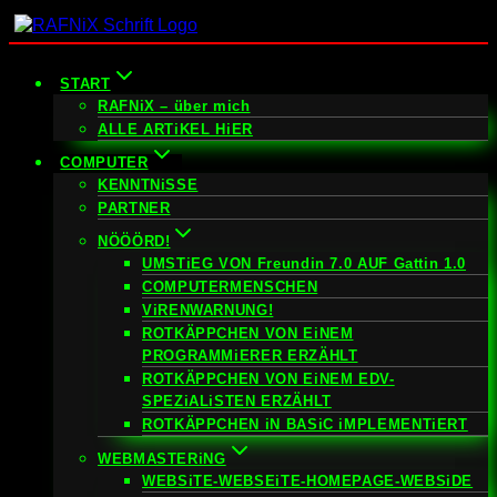
Zum
Inhalt
springen
START
RAFNiX – über mich
ALLE ARTiKEL HiER
COMPUTER
KENNTNiSSE
PARTNER
NÖÖÖRD!
UMSTiEG VON Freundin 7.0 AUF Gattin 1.0
COMPUTERMENSCHEN
ViRENWARNUNG!
ROTKÄPPCHEN VON EiNEM
PROGRAMMiERER ERZÄHLT
ROTKÄPPCHEN VON EiNEM EDV-
SPEZiALiSTEN ERZÄHLT
ROTKÄPPCHEN iN BASiC iMPLEMENTiERT
WEBMASTERiNG
WEBSiTE-WEBSEiTE-HOMEPAGE-WEBSiDE