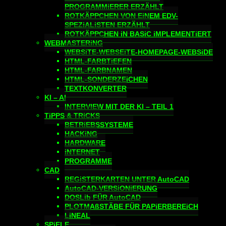
PROGRAMMiERER ERZÄHLT
ROTKÄPPCHEN VON EiNEM EDV-
SPEZiALiSTEN ERZÄHLT
ROTKÄPPCHEN iN BASiC iMPLEMENTiERT
WEBMASTERiNG
WEBSiTE-WEBSEiTE-HOMEPAGE-WEBSiDE
HTML-FARBTiEFEN
HTML-FARBNAMEN
HTML-SONDERZEiCHEN
TEXTKONVERTER
KI – AI
INTERVIEW MIT DER KI – TEIL 1
TiPPS & TRiCKS
BETRiEBSSYSTEME
HACKiNG
HARDWARE
iNTERNET
PROGRAMME
CAD
REGiSTERKARTEN UNTER AutoCAD
AutoCAD-VERSiONiERUNG
DOSLib FÜR AutoCAD
PLOTMAßSTÄBE FÜR PAPiERBEREiCH
LiNEAL
SPiELE