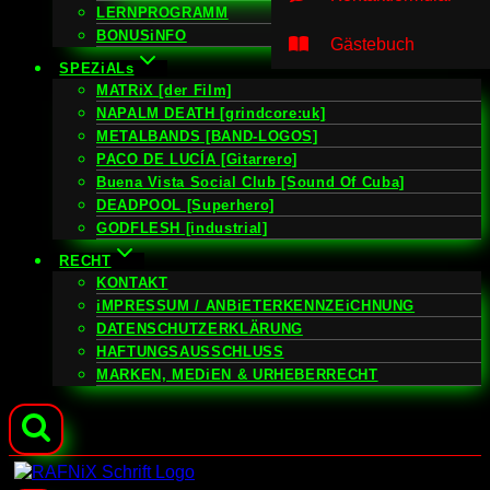
LERNPROGRAMM
BONUSiNFO
Gästebuch
SPEZiALs
MATRiX [der Film]
NAPALM DEATH [grindcore:uk]
METALBANDS [BAND-LOGOS]
PACO DE LUCÍA [Gitarrero]
Buena Vista Social Club [Sound Of Cuba]
DEADPOOL [Superhero]
GODFLESH [industrial]
RECHT
KONTAKT
iMPRESSUM / ANBiETERKENNZEiCHNUNG
DATENSCHUTZERKLÄRUNG
HAFTUNGSAUSSCHLUSS
MARKEN, MEDiEN & URHEBERRECHT