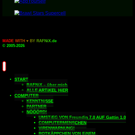
M
A
D
E
W
I
T
H
♥
B
Y
R
A
F
N
i
X
.
d
e
© 2005-2026
START
RAFNiX – über mich
ALLE ARTiKEL HiER
COMPUTER
KENNTNiSSE
PARTNER
NÖÖÖRD!
UMSTiEG VON Freundin 7.0 AUF Gattin 1.0
COMPUTERMENSCHEN
ViRENWARNUNG!
ROTKÄPPCHEN VON EiNEM