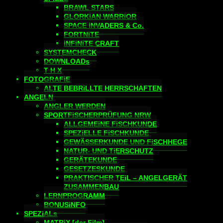
BRAWL STARS
GLORKiAN WARRiOR
SPACE iNVADERS & Co.
FORTNiTE
iNFiNiTE CRAFT
SYSTEMCHECK
DOWNLOADs
T H X
FOTOGRAFiE
ALTE BEBRiLLTE HERRSCHAFTEN
ANGELN
ANGLER WERDEN
SPORTFiSCHERPRÜFUNG NRW
ALLGEMEiNE FiSCHKUNDE
SPEZiELLE FiSCHKUNDE
GEWÄSSERKUNDE UND FiSCHHEGE
NATUR- UND TiERSCHUTZ
GERÄTEKUNDE
GESETZESKUNDE
PRAKTISCHER TEiL – ANGELGERÄT
ZUSAMMENBAU
LERNPROGRAMM
BONUSiNFO
SPEZiALs
MATRiX [der Film]