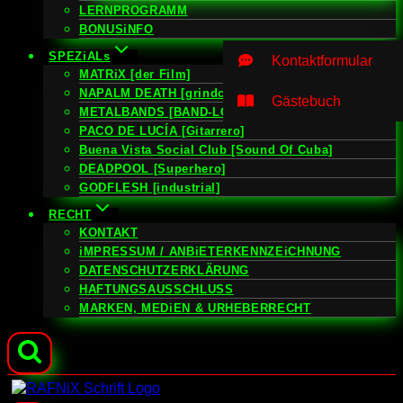
LERNPROGRAMM
BONUSiNFO
SPEZiALs
Kontaktformular
MATRiX [der Film]
NAPALM DEATH [grindcore:uk]
Gästebuch
METALBANDS [BAND-LOGOS]
PACO DE LUCÍA [Gitarrero]
Buena Vista Social Club [Sound Of Cuba]
DEADPOOL [Superhero]
GODFLESH [industrial]
RECHT
KONTAKT
iMPRESSUM / ANBiETERKENNZEiCHNUNG
DATENSCHUTZERKLÄRUNG
HAFTUNGSAUSSCHLUSS
MARKEN, MEDiEN & URHEBERRECHT