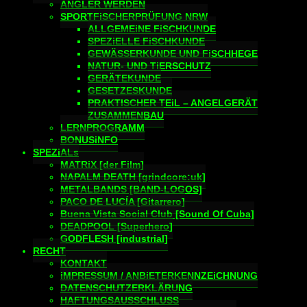
ANGLER WERDEN
SPORTFiSCHERPRÜFUNG NRW
ALLGEMEiNE FiSCHKUNDE
SPEZiELLE FiSCHKUNDE
GEWÄSSERKUNDE UND FiSCHHEGE
NATUR- UND TiERSCHUTZ
GERÄTEKUNDE
GESETZESKUNDE
PRAKTISCHER TEiL – ANGELGERÄT
ZUSAMMENBAU
LERNPROGRAMM
BONUSiNFO
SPEZiALs
MATRiX [der Film]
NAPALM DEATH [grindcore:uk]
METALBANDS [BAND-LOGOS]
PACO DE LUCÍA [Gitarrero]
Buena Vista Social Club [Sound Of Cuba]
DEADPOOL [Superhero]
GODFLESH [industrial]
RECHT
KONTAKT
iMPRESSUM / ANBiETERKENNZEiCHNUNG
DATENSCHUTZERKLÄRUNG
HAFTUNGSAUSSCHLUSS