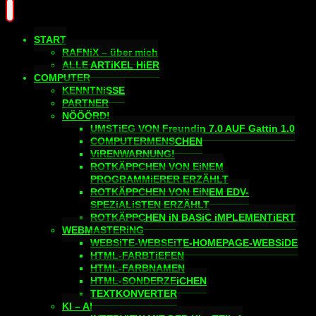
START
RAFNiX – über mich
ALLE ARTiKEL HiER
COMPUTER
KENNTNiSSE
PARTNER
NÖÖÖRD!
UMSTiEG VON Freundin 7.0 AUF Gattin 1.0
COMPUTERMENSCHEN
ViRENWARNUNG!
ROTKÄPPCHEN VON EiNEM
PROGRAMMiERER ERZÄHLT
ROTKÄPPCHEN VON EiNEM EDV-
SPEZiALiSTEN ERZÄHLT
ROTKÄPPCHEN iN BASiC iMPLEMENTiERT
WEBMASTERiNG
WEBSiTE-WEBSEiTE-HOMEPAGE-WEBSiDE
HTML-FARBTiEFEN
HTML-FARBNAMEN
HTML-SONDERZEiCHEN
TEXTKONVERTER
KI – AI