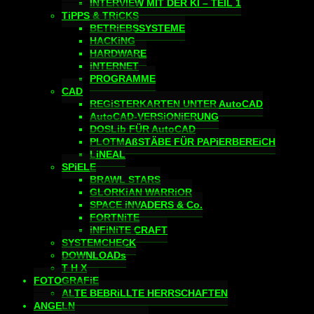
INTERVIEW MIT DER KI – TEIL 1
TiPPS & TRiCKS
BETRiEBSSYSTEME
HACKiNG
HARDWARE
iNTERNET
PROGRAMME
CAD
REGiSTERKARTEN UNTER AutoCAD
AutoCAD-VERSiONiERUNG
DOSLib FÜR AutoCAD
PLOTMAßSTÄBE FÜR PAPiERBEREiCH
LiNEAL
SPiELE
BRAWL STARS
GLORKiAN WARRiOR
SPACE iNVADERS & Co.
FORTNiTE
iNFiNiTE CRAFT
SYSTEMCHECK
DOWNLOADs
T H X
FOTOGRAFiE
ALTE BEBRiLLTE HERRSCHAFTEN
ANGELN