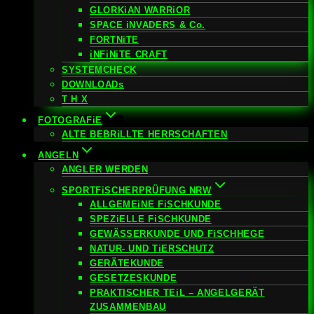
GLORKiAN WARRiOR
SPACE iNVADERS & Co.
FORTNiTE
iNFiNiTE CRAFT
SYSTEMCHECK
DOWNLOADs
T H X
FOTOGRAFiE
ALTE BEBRiLLTE HERRSCHAFTEN
ANGELN
ANGLER WERDEN
SPORTFiSCHERPRÜFUNG NRW
ALLGEMEiNE FiSCHKUNDE
SPEZiELLE FiSCHKUNDE
GEWÄSSERKUNDE UND FiSCHHEGE
NATUR- UND TiERSCHUTZ
GERÄTEKUNDE
GESETZESKUNDE
PRAKTISCHER TEiL – ANGELGERÄT
ZUSAMMENBAU