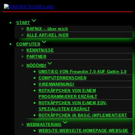
Zum
Inhalt
springen
START
RAFNiX – über mich
ALLE ARTiKEL HiER
COMPUTER
KENNTNiSSE
PARTNER
NÖÖÖRD!
UMSTiEG VON Freundin 7.0 AUF Gattin 1.0
COMPUTERMENSCHEN
ViRENWARNUNG!
ROTKÄPPCHEN VON EiNEM
PROGRAMMiERER ERZÄHLT
ROTKÄPPCHEN VON EiNEM EDV-
SPEZiALiSTEN ERZÄHLT
ROTKÄPPCHEN iN BASiC iMPLEMENTiERT
WEBMASTERiNG
WEBSiTE-WEBSEiTE-HOMEPAGE-WEBSiDE