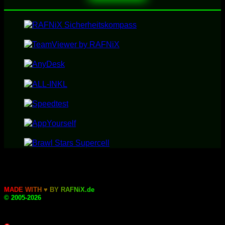
M
A
D
E
W
I
T
H
♥
B
Y
R
A
F
N
i
X
.
d
e
© 2005-2026