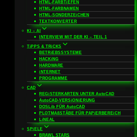
HTML-FARBTiEFEN
HTML-FARBNAMEN
HTML-SONDERZEiCHEN
TEXTKONVERTER
KI – AI
INTERVIEW MIT DER KI – TEIL 1
TiPPS & TRiCKS
BETRiEBSSYSTEME
HACKiNG
HARDWARE
iNTERNET
PROGRAMME
CAD
REGiSTERKARTEN UNTER AutoCAD
AutoCAD-VERSiONiERUNG
DOSLib FÜR AutoCAD
PLOTMAßSTÄBE FÜR PAPiERBEREiCH
LiNEAL
SPiELE
BRAWL STARS