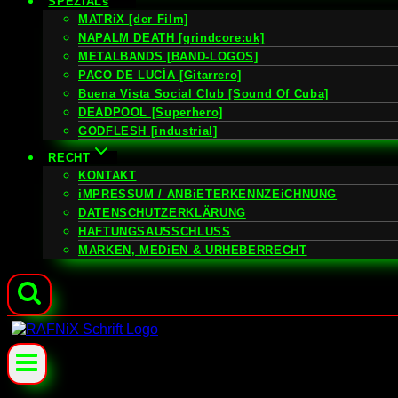
SPEZiALs
MATRiX [der Film]
NAPALM DEATH [grindcore:uk]
METALBANDS [BAND-LOGOS]
PACO DE LUCÍA [Gitarrero]
Buena Vista Social Club [Sound Of Cuba]
DEADPOOL [Superhero]
GODFLESH [industrial]
RECHT
KONTAKT
iMPRESSUM / ANBiETERKENNZEiCHNUNG
DATENSCHUTZERKLÄRUNG
HAFTUNGSAUSSCHLUSS
MARKEN, MEDiEN & URHEBERRECHT