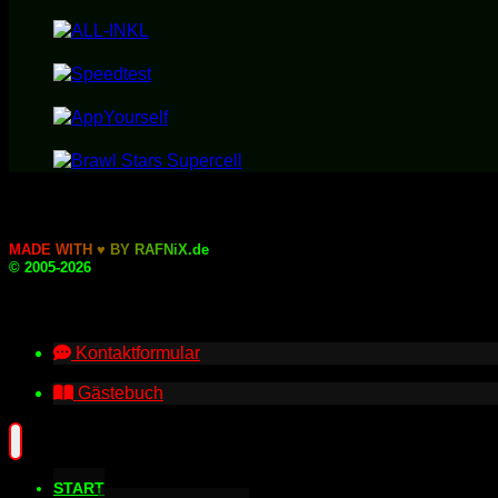
M
A
D
E
W
I
T
H
♥
B
Y
R
A
F
N
i
X
.
d
e
© 2005-2026
Kontaktformular
Gästebuch
START