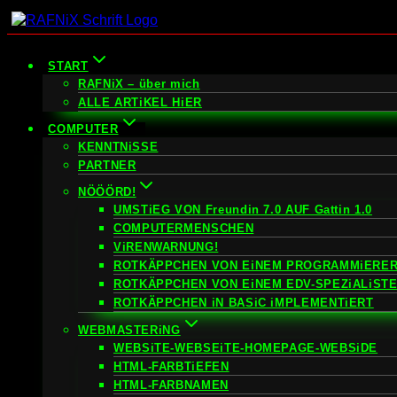
Zum
Inhalt
springen
START
RAFNiX – über mich
ALLE ARTiKEL HiER
COMPUTER
KENNTNiSSE
PARTNER
NÖÖÖRD!
UMSTiEG VON Freundin 7.0 AUF Gattin 1.0
COMPUTERMENSCHEN
ViRENWARNUNG!
ROTKÄPPCHEN VON EiNEM PROGRAMMiERER
ROTKÄPPCHEN VON EiNEM EDV-SPEZiALiST
ROTKÄPPCHEN iN BASiC iMPLEMENTiERT
WEBMASTERiNG
WEBSiTE-WEBSEiTE-HOMEPAGE-WEBSiDE
HTML-FARBTiEFEN
HTML-FARBNAMEN