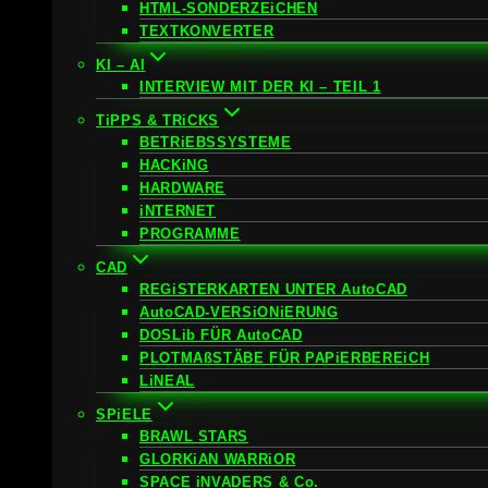
HTML-SONDERZEiCHEN
TEXTKONVERTER
KI – AI
INTERVIEW MIT DER KI – TEIL 1
TiPPS & TRiCKS
BETRiEBSSYSTEME
HACKiNG
HARDWARE
iNTERNET
PROGRAMME
CAD
REGiSTERKARTEN UNTER AutoCAD
AutoCAD-VERSiONiERUNG
DOSLib FÜR AutoCAD
PLOTMAßSTÄBE FÜR PAPiERBEREiCH
LiNEAL
SPiELE
BRAWL STARS
GLORKiAN WARRiOR
SPACE iNVADERS & Co.