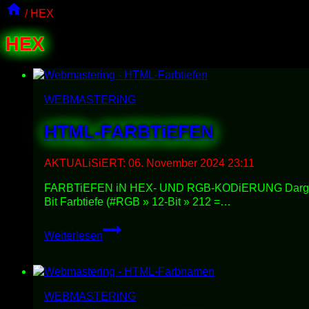
/
HEX
HEX
WEBMASTERiNG
HTML-FARBTiEFEN
AKTUALiSiERT:
06. November 2024 23:11
FARBTiEFEN iN HEX- UND RGB-KODiERUNG Dargestellt 
Bit Farbtiefe (#RGB » 12-Bit » 212 =…
HTML-
Weiterlesen
FARBTiEFEN
WEBMASTERiNG