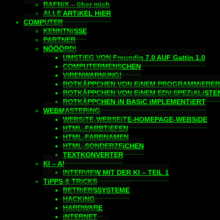
RAFNiX – über mich
ALLE ARTiKEL HiER
COMPUTER
KENNTNiSSE
PARTNER
NÖÖÖRD!
UMSTiEG VON Freundin 7.0 AUF Gattin 1.0
COMPUTERMENSCHEN
ViRENWARNUNG!
ROTKÄPPCHEN VON EiNEM PROGRAMMiERER
ROTKÄPPCHEN VON EiNEM EDV-SPEZiALiSTE
ROTKÄPPCHEN iN BASiC iMPLEMENTiERT
WEBMASTERiNG
WEBSiTE-WEBSEiTE-HOMEPAGE-WEBSiDE
HTML-FARBTiEFEN
HTML-FARBNAMEN
HTML-SONDERZEiCHEN
TEXTKONVERTER
KI – AI
INTERVIEW MIT DER KI – TEIL 1
TiPPS & TRiCKS
BETRiEBSSYSTEME
HACKiNG
HARDWARE
iNTERNET