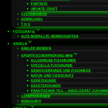
FORTNiTE
iNFiNiTE CRAFT
SYSTEMCHECK
DOWNLOADs
T H X
FOTOGRAFiE
ALTE BEBRiLLTE HERRSCHAFTEN
ANGELN
ANGLER WERDEN
SPORTFiSCHERPRÜFUNG NRW
ALLGEMEiNE FiSCHKUNDE
SPEZiELLE FiSCHKUNDE
GEWÄSSERKUNDE UND FiSCHHEGE
NATUR- UND TiERSCHUTZ
GERÄTEKUNDE
GESETZESKUNDE
PRAKTISCHER TEiL – ANGELGERÄT ZUSAMM
LERNPROGRAMM
BONUSiNFO