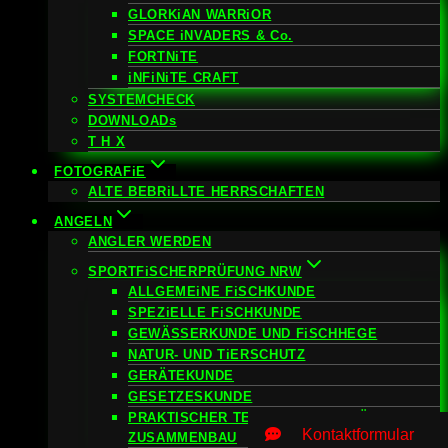
GLORKiAN WARRiOR
SPACE iNVADERS & Co.
FORTNiTE
iNFiNiTE CRAFT
SYSTEMCHECK
DOWNLOADs
T H X
FOTOGRAFiE
ALTE BEBRiLLTE HERRSCHAFTEN
ANGELN
ANGLER WERDEN
SPORTFiSCHERPRÜFUNG NRW
ALLGEMEiNE FiSCHKUNDE
SPEZiELLE FiSCHKUNDE
GEWÄSSERKUNDE UND FiSCHHEGE
NATUR- UND TiERSCHUTZ
GERÄTEKUNDE
GESETZESKUNDE
PRAKTISCHER TEiL – ANGELGERÄT
Kontaktformular
ZUSAMMENBAU