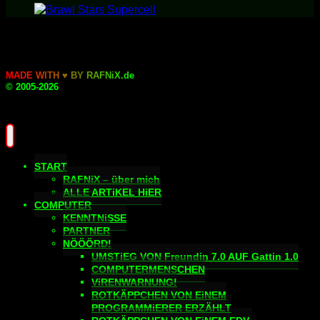
M
A
D
E
W
I
T
H
♥
B
Y
R
A
F
N
i
X
.
d
e
© 2005-2026
START
RAFNiX – über mich
ALLE ARTiKEL HiER
COMPUTER
KENNTNiSSE
PARTNER
NÖÖÖRD!
UMSTiEG VON Freundin 7.0 AUF Gattin 1.0
COMPUTERMENSCHEN
ViRENWARNUNG!
ROTKÄPPCHEN VON EiNEM
PROGRAMMiERER ERZÄHLT