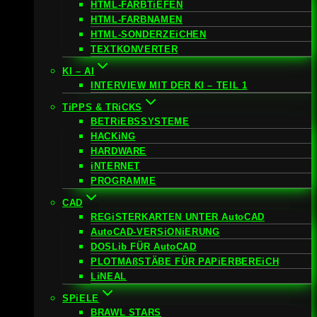
HTML-FARBTiEFEN
HTML-FARBNAMEN
HTML-SONDERZEiCHEN
TEXTKONVERTER
KI – AI
INTERVIEW MIT DER KI – TEIL 1
TiPPS & TRiCKS
BETRiEBSSYSTEME
HACKiNG
HARDWARE
iNTERNET
PROGRAMME
CAD
REGiSTERKARTEN UNTER AutoCAD
AutoCAD-VERSiONiERUNG
DOSLib FÜR AutoCAD
PLOTMAßSTÄBE FÜR PAPiERBEREiCH
LiNEAL
SPiELE
BRAWL STARS