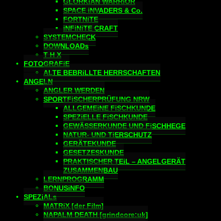
GLORKiAN WARRiOR
SPACE iNVADERS & Co.
FORTNiTE
iNFiNiTE CRAFT
SYSTEMCHECK
DOWNLOADs
T H X
FOTOGRAFiE
ALTE BEBRiLLTE HERRSCHAFTEN
ANGELN
ANGLER WERDEN
SPORTFiSCHERPRÜFUNG NRW
ALLGEMEiNE FiSCHKUNDE
SPEZiELLE FiSCHKUNDE
GEWÄSSERKUNDE UND FiSCHHEGE
NATUR- UND TiERSCHUTZ
GERÄTEKUNDE
GESETZESKUNDE
PRAKTISCHER TEiL – ANGELGERÄT
ZUSAMMENBAU
LERNPROGRAMM
BONUSiNFO
SPEZiALs
MATRiX [der Film]
NAPALM DEATH [grindcore:uk]