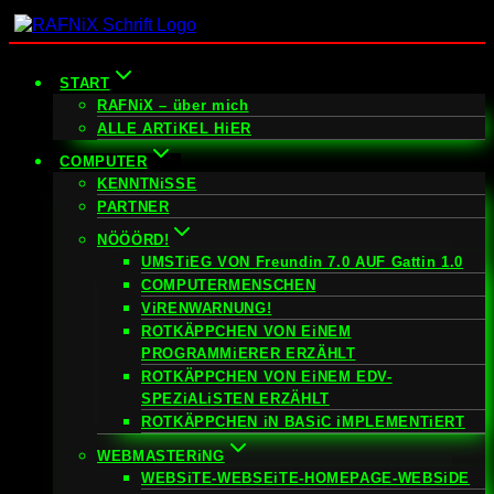
Zum
Inhalt
springen
START
RAFNiX – über mich
ALLE ARTiKEL HiER
COMPUTER
KENNTNiSSE
PARTNER
NÖÖÖRD!
UMSTiEG VON Freundin 7.0 AUF Gattin 1.0
COMPUTERMENSCHEN
ViRENWARNUNG!
ROTKÄPPCHEN VON EiNEM
PROGRAMMiERER ERZÄHLT
ROTKÄPPCHEN VON EiNEM EDV-
SPEZiALiSTEN ERZÄHLT
ROTKÄPPCHEN iN BASiC iMPLEMENTiERT
WEBMASTERiNG
WEBSiTE-WEBSEiTE-HOMEPAGE-WEBSiDE