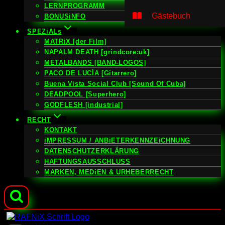
LERNPROGRAMM
Gästebuch
BONUSiNFO
SPEZiALs
MATRiX [der Film]
NAPALM DEATH [grindcore:uk]
METALBANDS [BAND-LOGOS]
PACO DE LUCÍA [Gitarrero]
Buena Vista Social Club [Sound Of Cuba]
DEADPOOL [Superhero]
GODFLESH [industrial]
RECHT
KONTAKT
iMPRESSUM / ANBiETERKENNZEiCHNUNG
DATENSCHUTZERKLÄRUNG
HAFTUNGSAUSSCHLUSS
MARKEN, MEDiEN & URHEBERRECHT