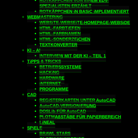
ROTKÄPPCHEN VON EiNEM EDV-
SPEZiALiSTEN ERZÄHLT
ROTKÄPPCHEN iN BASiC iMPLEMENTiERT
WEBMASTERiNG
WEBSiTE-WEBSEiTE-HOMEPAGE-WEBSiDE
HTML-FARBTiEFEN
HTML-FARBNAMEN
HTML-SONDERZEiCHEN
TEXTKONVERTER
KI – AI
INTERVIEW MIT DER KI – TEIL 1
TiPPS & TRiCKS
BETRiEBSSYSTEME
HACKiNG
HARDWARE
iNTERNET
PROGRAMME
CAD
REGiSTERKARTEN UNTER AutoCAD
AutoCAD-VERSiONiERUNG
DOSLib FÜR AutoCAD
PLOTMAßSTÄBE FÜR PAPiERBEREiCH
LiNEAL
SPiELE
BRAWL STARS