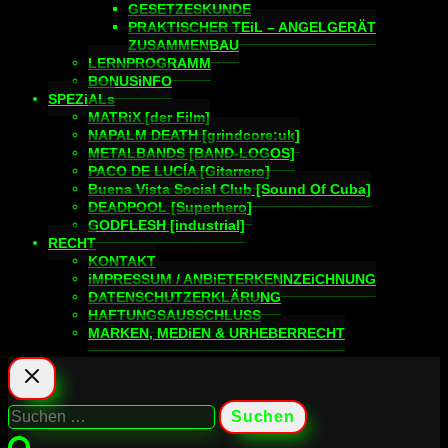
GESETZESKUNDE
PRAKTISCHER TEiL – ANGELGERÄT
ZUSAMMENBAU
LERNPROGRAMM
BONUSiNFO
SPEZiALs
MATRiX [der Film]
NAPALM DEATH [grindcore:uk]
METALBANDS [BAND-LOGOS]
PACO DE LUCÍA [Gitarrero]
Buena Vista Social Club [Sound Of Cuba]
DEADPOOL [Superhero]
GODFLESH [industrial]
RECHT
KONTAKT
iMPRESSUM / ANBiETERKENNZEiCHNUNG
DATENSCHUTZERKLÄRUNG
HAFTUNGSAUSSCHLUSS
MARKEN, MEDiEN & URHEBERRECHT
Suchen
nach: