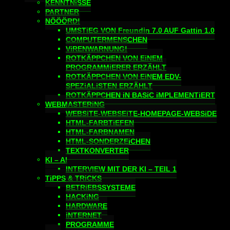
KENNTNiSSE
PARTNER
NÖÖÖRD!
UMSTiEG VON Freundin 7.0 AUF Gattin 1.0
COMPUTERMENSCHEN
ViRENWARNUNG!
ROTKÄPPCHEN VON EiNEM
PROGRAMMiERER ERZÄHLT
ROTKÄPPCHEN VON EiNEM EDV-
SPEZiALiSTEN ERZÄHLT
ROTKÄPPCHEN iN BASiC iMPLEMENTiERT
WEBMASTERiNG
WEBSiTE-WEBSEiTE-HOMEPAGE-WEBSiDE
HTML-FARBTiEFEN
HTML-FARBNAMEN
HTML-SONDERZEiCHEN
TEXTKONVERTER
KI – AI
INTERVIEW MIT DER KI – TEIL 1
TiPPS & TRiCKS
BETRiEBSSYSTEME
HACKiNG
HARDWARE
iNTERNET
PROGRAMME