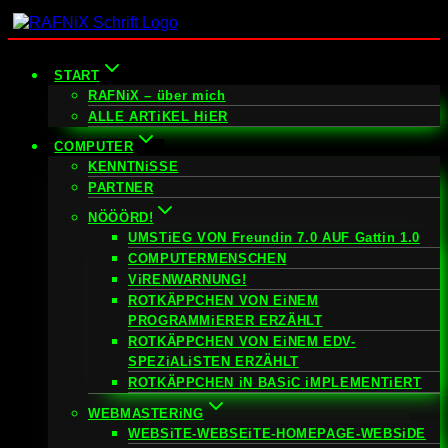
Zum
Inhalt
springen
START
RAFNiX – über mich
ALLE ARTiKEL HiER
COMPUTER
KENNTNiSSE
PARTNER
NÖÖÖRD!
UMSTiEG VON Freundin 7.0 AUF Gattin 1.0
COMPUTERMENSCHEN
ViRENWARNUNG!
ROTKÄPPCHEN VON EiNEM
PROGRAMMiERER ERZÄHLT
ROTKÄPPCHEN VON EiNEM EDV-
SPEZiALiSTEN ERZÄHLT
ROTKÄPPCHEN iN BASiC iMPLEMENTiERT
WEBMASTERiNG
WEBSiTE-WEBSEiTE-HOMEPAGE-WEBSiDE