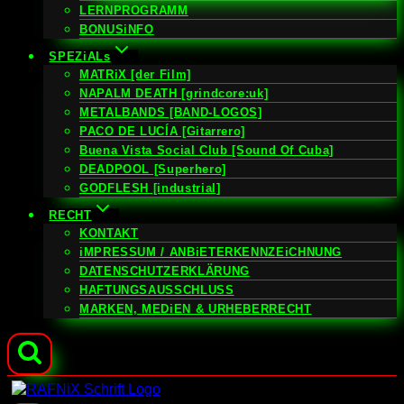
LERNPROGRAMM
BONUSiNFO
SPEZiALs
MATRiX [der Film]
NAPALM DEATH [grindcore:uk]
METALBANDS [BAND-LOGOS]
PACO DE LUCÍA [Gitarrero]
Buena Vista Social Club [Sound Of Cuba]
DEADPOOL [Superhero]
GODFLESH [industrial]
RECHT
KONTAKT
iMPRESSUM / ANBiETERKENNZEiCHNUNG
DATENSCHUTZERKLÄRUNG
HAFTUNGSAUSSCHLUSS
MARKEN, MEDiEN & URHEBERRECHT