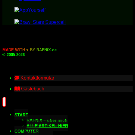
M
A
D
E
W
I
T
H
♥
B
Y
R
A
F
N
i
X
.
d
e
© 2005-2026
Kontaktformular
Gästebuch
START
RAFNiX – über mich
ALLE ARTiKEL HiER
COMPUTER