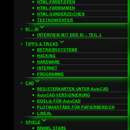
HTML-FARBTiEFEN
HTML-FARBNAMEN
HTML-SONDERZEiCHEN
TEXTKONVERTER
KI – AI
INTERVIEW MIT DER KI – TEIL 1
TiPPS & TRiCKS
BETRiEBSSYSTEME
HACKiNG
HARDWARE
iNTERNET
PROGRAMME
CAD
REGiSTERKARTEN UNTER AutoCAD
AutoCAD-VERSiONiERUNG
DOSLib FÜR AutoCAD
PLOTMAßSTÄBE FÜR PAPiERBEREiCH
LiNEAL
SPiELE
BRAWL STARS