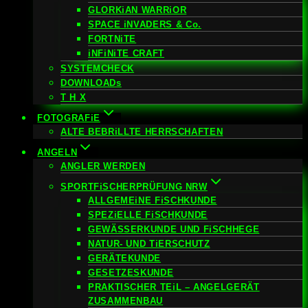
GLORKiAN WARRiOR
SPACE iNVADERS & Co.
FORTNiTE
iNFiNiTE CRAFT
SYSTEMCHECK
DOWNLOADs
T H X
FOTOGRAFiE
ALTE BEBRiLLTE HERRSCHAFTEN
ANGELN
ANGLER WERDEN
SPORTFiSCHERPRÜFUNG NRW
ALLGEMEiNE FiSCHKUNDE
SPEZiELLE FiSCHKUNDE
GEWÄSSERKUNDE UND FiSCHHEGE
NATUR- UND TiERSCHUTZ
GERÄTEKUNDE
GESETZESKUNDE
PRAKTISCHER TEiL – ANGELGERÄT
ZUSAMMENBAU