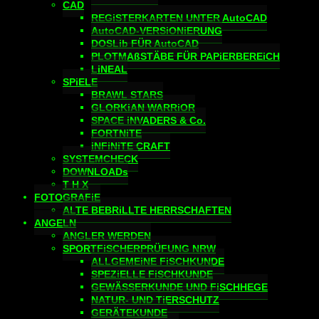
CAD
REGiSTERKARTEN UNTER AutoCAD
AutoCAD-VERSiONiERUNG
DOSLib FÜR AutoCAD
PLOTMAßSTÄBE FÜR PAPiERBEREiCH
LiNEAL
SPiELE
BRAWL STARS
GLORKiAN WARRiOR
SPACE iNVADERS & Co.
FORTNiTE
iNFiNiTE CRAFT
SYSTEMCHECK
DOWNLOADs
T H X
FOTOGRAFiE
ALTE BEBRiLLTE HERRSCHAFTEN
ANGELN
ANGLER WERDEN
SPORTFiSCHERPRÜFUNG NRW
ALLGEMEiNE FiSCHKUNDE
SPEZiELLE FiSCHKUNDE
GEWÄSSERKUNDE UND FiSCHHEGE
NATUR- UND TiERSCHUTZ
GERÄTEKUNDE