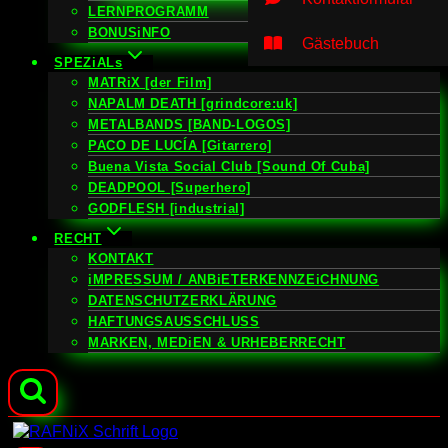
LERNPROGRAMM
BONUSiNFO
Gästebuch
SPEZiALs
MATRiX [der Film]
NAPALM DEATH [grindcore:uk]
METALBANDS [BAND-LOGOS]
PACO DE LUCÍA [Gitarrero]
Buena Vista Social Club [Sound Of Cuba]
DEADPOOL [Superhero]
GODFLESH [industrial]
RECHT
KONTAKT
iMPRESSUM / ANBiETERKENNZEiCHNUNG
DATENSCHUTZERKLÄRUNG
HAFTUNGSAUSSCHLUSS
MARKEN, MEDiEN & URHEBERRECHT