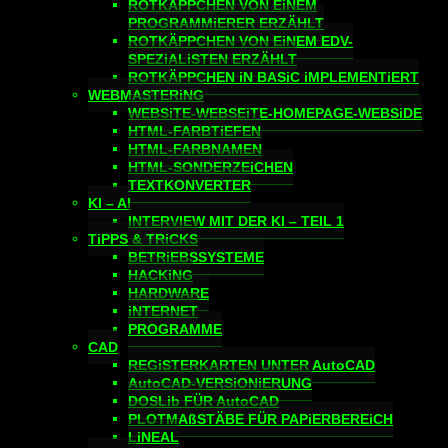
ROTKÄPPCHEN VON EiNEM
PROGRAMMiERER ERZÄHLT
ROTKÄPPCHEN VON EiNEM EDV-
SPEZiALiSTEN ERZÄHLT
ROTKÄPPCHEN iN BASiC iMPLEMENTiERT
WEBMASTERiNG
WEBSiTE-WEBSEiTE-HOMEPAGE-WEBSiDE
HTML-FARBTiEFEN
HTML-FARBNAMEN
HTML-SONDERZEiCHEN
TEXTKONVERTER
KI – AI
INTERVIEW MIT DER KI – TEIL 1
TiPPS & TRiCKS
BETRiEBSSYSTEME
HACKiNG
HARDWARE
iNTERNET
PROGRAMME
CAD
REGiSTERKARTEN UNTER AutoCAD
AutoCAD-VERSiONiERUNG
DOSLib FÜR AutoCAD
PLOTMAßSTÄBE FÜR PAPiERBEREiCH
LiNEAL