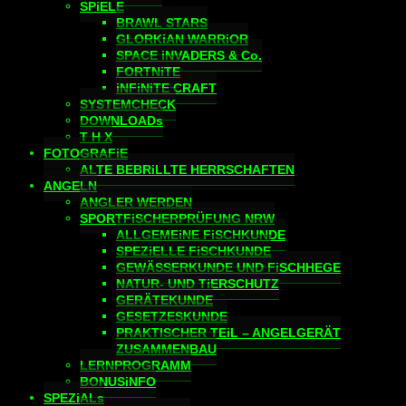
SPiELE
BRAWL STARS
GLORKiAN WARRiOR
SPACE iNVADERS & Co.
FORTNiTE
iNFiNiTE CRAFT
SYSTEMCHECK
DOWNLOADs
T H X
FOTOGRAFiE
ALTE BEBRiLLTE HERRSCHAFTEN
ANGELN
ANGLER WERDEN
SPORTFiSCHERPRÜFUNG NRW
ALLGEMEiNE FiSCHKUNDE
SPEZiELLE FiSCHKUNDE
GEWÄSSERKUNDE UND FiSCHHEGE
NATUR- UND TiERSCHUTZ
GERÄTEKUNDE
GESETZESKUNDE
PRAKTISCHER TEiL – ANGELGERÄT
ZUSAMMENBAU
LERNPROGRAMM
BONUSiNFO
SPEZiALs