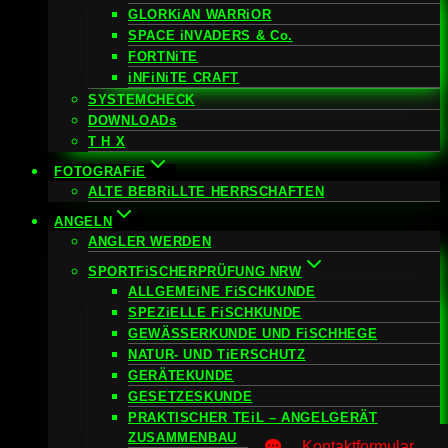
GLORKiAN WARRiOR
SPACE iNVADERS & Co.
FORTNiTE
iNFiNiTE CRAFT
SYSTEMCHECK
DOWNLOADs
T H X
FOTOGRAFiE
ALTE BEBRiLLTE HERRSCHAFTEN
ANGELN
ANGLER WERDEN
SPORTFiSCHERPRÜFUNG NRW
ALLGEMEiNE FiSCHKUNDE
SPEZiELLE FiSCHKUNDE
GEWÄSSERKUNDE UND FiSCHHEGE
NATUR- UND TiERSCHUTZ
GERÄTEKUNDE
GESETZESKUNDE
PRAKTISCHER TEiL – ANGELGERÄT
ZUSAMMENBAU
Kontaktformular