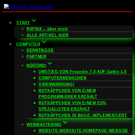
Zum
Inhalt
springen
START
RAFNiX – über mich
ALLE ARTiKEL HiER
COMPUTER
KENNTNiSSE
PARTNER
NÖÖÖRD!
UMSTiEG VON Freundin 7.0 AUF Gattin 1.0
COMPUTERMENSCHEN
ViRENWARNUNG!
ROTKÄPPCHEN VON EiNEM
PROGRAMMiERER ERZÄHLT
ROTKÄPPCHEN VON EiNEM EDV-
SPEZiALiSTEN ERZÄHLT
ROTKÄPPCHEN iN BASiC iMPLEMENTiERT
WEBMASTERiNG
WEBSiTE-WEBSEiTE-HOMEPAGE-WEBSiDE