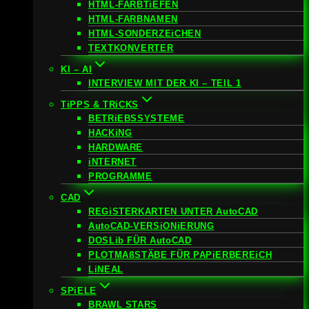
HTML-FARBTiEFEN
HTML-FARBNAMEN
HTML-SONDERZEiCHEN
TEXTKONVERTER
KI – AI
INTERVIEW MIT DER KI – TEIL 1
TiPPS & TRiCKS
BETRiEBSSYSTEME
HACKiNG
HARDWARE
iNTERNET
PROGRAMME
CAD
REGiSTERKARTEN UNTER AutoCAD
AutoCAD-VERSiONiERUNG
DOSLib FÜR AutoCAD
PLOTMAßSTÄBE FÜR PAPiERBEREiCH
LiNEAL
SPiELE
BRAWL STARS