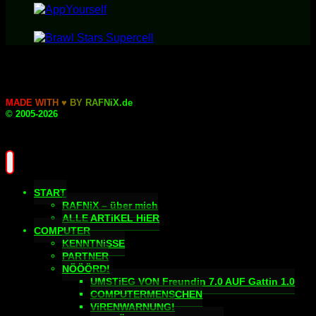
M
A
D
E
W
I
T
H
♥
B
Y
R
A
F
N
i
X
.
d
e
© 2005-2026
START
RAFNiX – über mich
ALLE ARTiKEL HiER
COMPUTER
KENNTNiSSE
PARTNER
NÖÖÖRD!
UMSTiEG VON Freundin 7.0 AUF Gattin 1.0
COMPUTERMENSCHEN
ViRENWARNUNG!